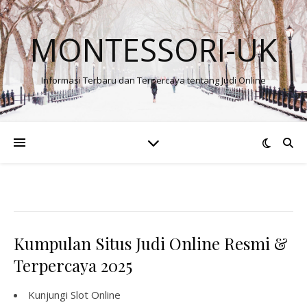
MONTESSORI-UK
Informasi Terbaru dan Terpercaya tentang Judi Online
Kumpulan Situs Judi Online Resmi &
Terpercaya 2025
Kunjungi
Slot Online