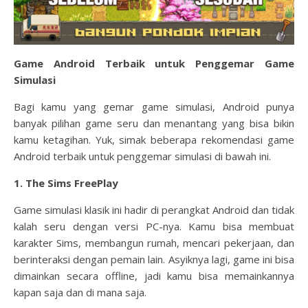
Game Android Terbaik untuk Penggemar Game
Simulasi
Bagi kamu yang gemar game simulasi, Android punya
banyak pilihan game seru dan menantang yang bisa bikin
kamu ketagihan. Yuk, simak beberapa rekomendasi game
Android terbaik untuk penggemar simulasi di bawah ini.
1. The Sims FreePlay
Game simulasi klasik ini hadir di perangkat Android dan tidak
kalah seru dengan versi PC-nya. Kamu bisa membuat
karakter Sims, membangun rumah, mencari pekerjaan, dan
berinteraksi dengan pemain lain. Asyiknya lagi, game ini bisa
dimainkan secara offline, jadi kamu bisa memainkannya
kapan saja dan di mana saja.