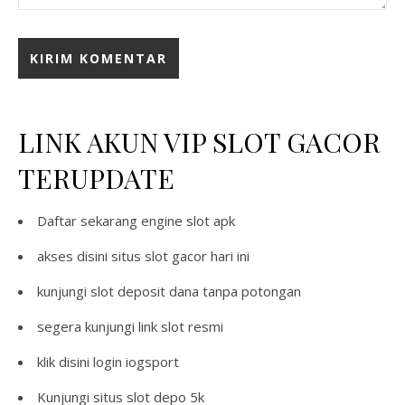
LINK AKUN VIP SLOT GACOR
TERUPDATE
Daftar sekarang
engine slot apk
akses disini
situs slot gacor hari ini
kunjungi
slot deposit dana tanpa potongan
segera kunjungi
link slot resmi
klik disini
login iogsport
Kunjungi
situs slot depo 5k