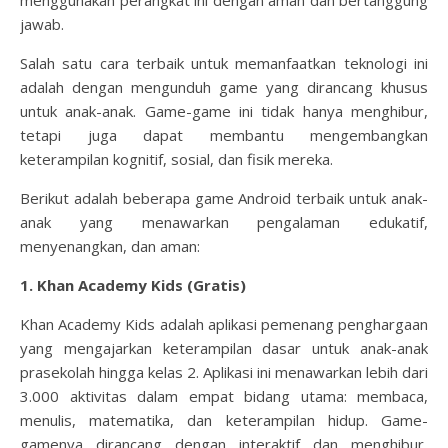
menggunakan perangkat ini dengan aman dan bertanggung
jawab.
Salah satu cara terbaik untuk memanfaatkan teknologi ini
adalah dengan mengunduh game yang dirancang khusus
untuk anak-anak. Game-game ini tidak hanya menghibur,
tetapi juga dapat membantu mengembangkan
keterampilan kognitif, sosial, dan fisik mereka.
Berikut adalah beberapa game Android terbaik untuk anak-
anak yang menawarkan pengalaman edukatif,
menyenangkan, dan aman:
1. Khan Academy Kids (Gratis)
Khan Academy Kids adalah aplikasi pemenang penghargaan
yang mengajarkan keterampilan dasar untuk anak-anak
prasekolah hingga kelas 2. Aplikasi ini menawarkan lebih dari
3.000 aktivitas dalam empat bidang utama: membaca,
menulis, matematika, dan keterampilan hidup. Game-
gamenya dirancang dengan interaktif dan menghibur,