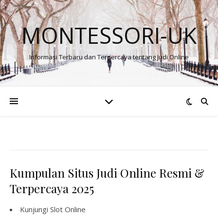
MONTESSORI-UK
Informasi Terbaru dan Terpercaya tentang Judi Online
Kumpulan Situs Judi Online Resmi &
Terpercaya 2025
Kunjungi
Slot Online