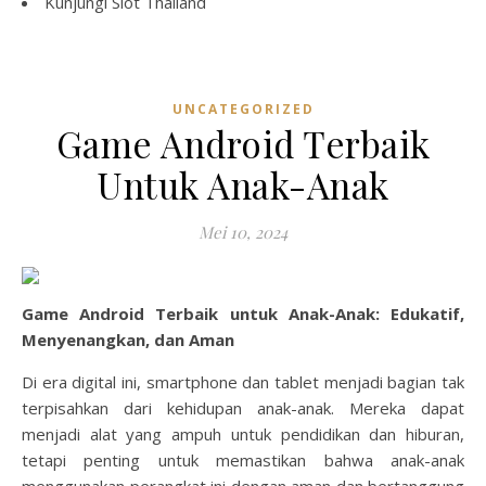
Kunjungi
Slot Thailand
UNCATEGORIZED
Game Android Terbaik
Untuk Anak-Anak
Mei 10, 2024
Game Android Terbaik untuk Anak-Anak: Edukatif,
Menyenangkan, dan Aman
Di era digital ini, smartphone dan tablet menjadi bagian tak
terpisahkan dari kehidupan anak-anak. Mereka dapat
menjadi alat yang ampuh untuk pendidikan dan hiburan,
tetapi penting untuk memastikan bahwa anak-anak