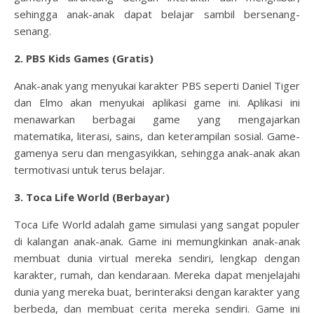
sehingga anak-anak dapat belajar sambil bersenang-
senang.
2. PBS Kids Games (Gratis)
Anak-anak yang menyukai karakter PBS seperti Daniel Tiger
dan Elmo akan menyukai aplikasi game ini. Aplikasi ini
menawarkan berbagai game yang mengajarkan
matematika, literasi, sains, dan keterampilan sosial. Game-
gamenya seru dan mengasyikkan, sehingga anak-anak akan
termotivasi untuk terus belajar.
3. Toca Life World (Berbayar)
Toca Life World adalah game simulasi yang sangat populer
di kalangan anak-anak. Game ini memungkinkan anak-anak
membuat dunia virtual mereka sendiri, lengkap dengan
karakter, rumah, dan kendaraan. Mereka dapat menjelajahi
dunia yang mereka buat, berinteraksi dengan karakter yang
berbeda, dan membuat cerita mereka sendiri. Game ini