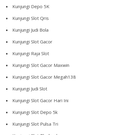
Kunjungi
Depo 5K
Kunjungi
Slot Qris
Kunjungi
Judi Bola
Kunjungi
Slot Gacor
Kunjungi
Raja Slot
Kunjungi
Slot Gacor Maxwin
Kunjungi
Slot Gacor Megah138
Kunjungi
Judi Slot
Kunjungi
Slot Gacor Hari Ini
Kunjungi
Slot Depo 5k
Kunjungi
Slot Pulsa Tri