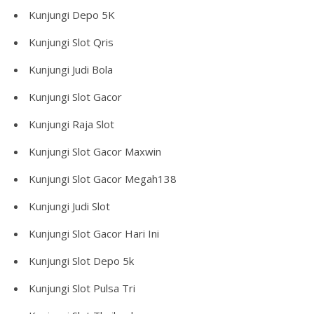
Kunjungi
Depo 5K
Kunjungi
Slot Qris
Kunjungi
Judi Bola
Kunjungi
Slot Gacor
Kunjungi
Raja Slot
Kunjungi
Slot Gacor Maxwin
Kunjungi
Slot Gacor Megah138
Kunjungi
Judi Slot
Kunjungi
Slot Gacor Hari Ini
Kunjungi
Slot Depo 5k
Kunjungi
Slot Pulsa Tri