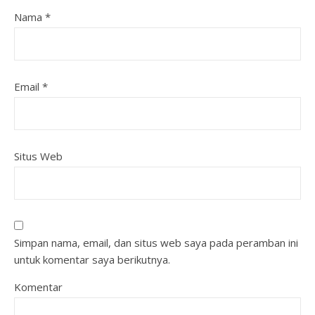
Nama
*
Email
*
Situs Web
Simpan nama, email, dan situs web saya pada peramban ini
untuk komentar saya berikutnya.
Komentar