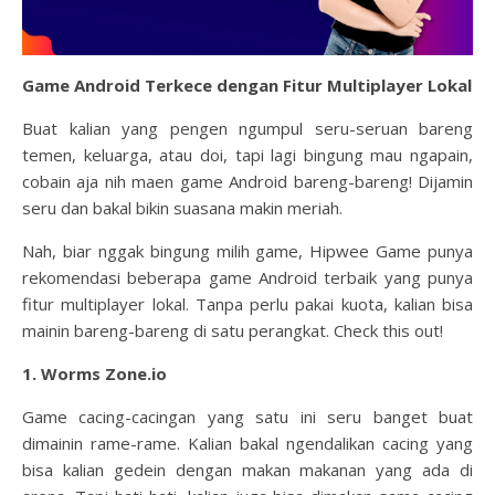
Game Android Terkece dengan Fitur Multiplayer Lokal
Buat kalian yang pengen ngumpul seru-seruan bareng
temen, keluarga, atau doi, tapi lagi bingung mau ngapain,
cobain aja nih maen game Android bareng-bareng! Dijamin
seru dan bakal bikin suasana makin meriah.
Nah, biar nggak bingung milih game, Hipwee Game punya
rekomendasi beberapa game Android terbaik yang punya
fitur multiplayer lokal. Tanpa perlu pakai kuota, kalian bisa
mainin bareng-bareng di satu perangkat. Check this out!
1. Worms Zone.io
Game cacing-cacingan yang satu ini seru banget buat
dimainin rame-rame. Kalian bakal ngendalikan cacing yang
bisa kalian gedein dengan makan makanan yang ada di