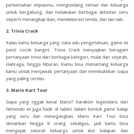
perkemahan impianmu, mengundang teman dan keluarga
untuk bergabung, dan melakukan berbagai aktivitas seru
seperti menangkap ikan, mendekorasi tenda, dan lain-lain.
2. Trivia Crack
Kalau kamu keluarga yang suka adu pengetahuan, game ini
pasti cocok banget. Trivia Crack menyajikan beragam
pertanyaan trivia dari berbagai kategori, mulai dari sejarah,
olahraga, hingga hiburan. Kamu bisa menantang keluarga
kamu untuk menjawab pertanyaan dan membuktikan siapa
yang paling cerdas.
3. Mario Kart Tour
Siapa yang nggak kenal Mario? Karakter legendaris dari
Nintendo ini juga hadir di tablet dalam bentuk game balap
yang seru dan menegangkan. Mario Kart Tour bisa
dimainkan hingga 8 orang sekaligus, jadi kamu bisa
mengajak seluruh keluarga untuk ikut balapan dan