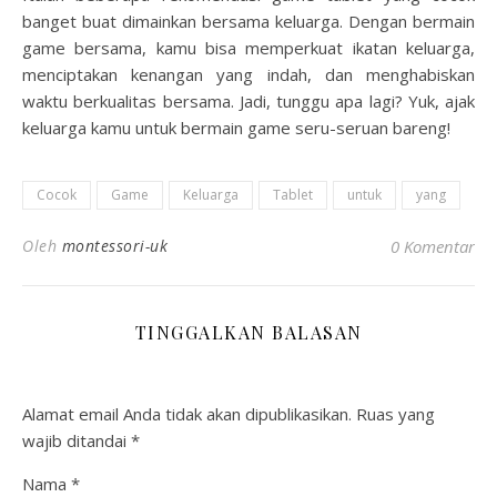
banget buat dimainkan bersama keluarga. Dengan bermain
game bersama, kamu bisa memperkuat ikatan keluarga,
menciptakan kenangan yang indah, dan menghabiskan
waktu berkualitas bersama. Jadi, tunggu apa lagi? Yuk, ajak
keluarga kamu untuk bermain game seru-seruan bareng!
Cocok
Game
Keluarga
Tablet
untuk
yang
Oleh
montessori-uk
0 Komentar
TINGGALKAN BALASAN
Alamat email Anda tidak akan dipublikasikan.
Ruas yang
wajib ditandai
*
Nama
*