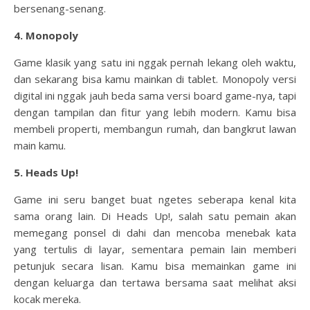
bersenang-senang.
4. Monopoly
Game klasik yang satu ini nggak pernah lekang oleh waktu,
dan sekarang bisa kamu mainkan di tablet. Monopoly versi
digital ini nggak jauh beda sama versi board game-nya, tapi
dengan tampilan dan fitur yang lebih modern. Kamu bisa
membeli properti, membangun rumah, dan bangkrut lawan
main kamu.
5. Heads Up!
Game ini seru banget buat ngetes seberapa kenal kita
sama orang lain. Di Heads Up!, salah satu pemain akan
memegang ponsel di dahi dan mencoba menebak kata
yang tertulis di layar, sementara pemain lain memberi
petunjuk secara lisan. Kamu bisa memainkan game ini
dengan keluarga dan tertawa bersama saat melihat aksi
kocak mereka.