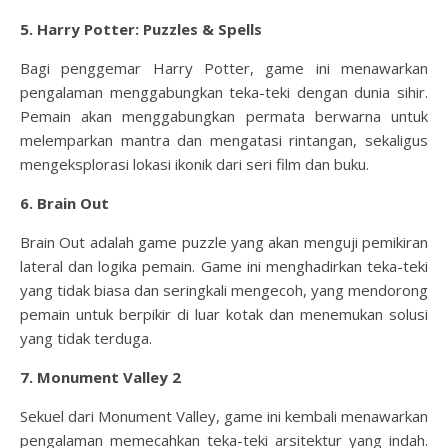
5. Harry Potter: Puzzles & Spells
Bagi penggemar Harry Potter, game ini menawarkan
pengalaman menggabungkan teka-teki dengan dunia sihir.
Pemain akan menggabungkan permata berwarna untuk
melemparkan mantra dan mengatasi rintangan, sekaligus
mengeksplorasi lokasi ikonik dari seri film dan buku.
6. Brain Out
Brain Out adalah game puzzle yang akan menguji pemikiran
lateral dan logika pemain. Game ini menghadirkan teka-teki
yang tidak biasa dan seringkali mengecoh, yang mendorong
pemain untuk berpikir di luar kotak dan menemukan solusi
yang tidak terduga.
7. Monument Valley 2
Sekuel dari Monument Valley, game ini kembali menawarkan
pengalaman memecahkan teka-teki arsitektur yang indah.