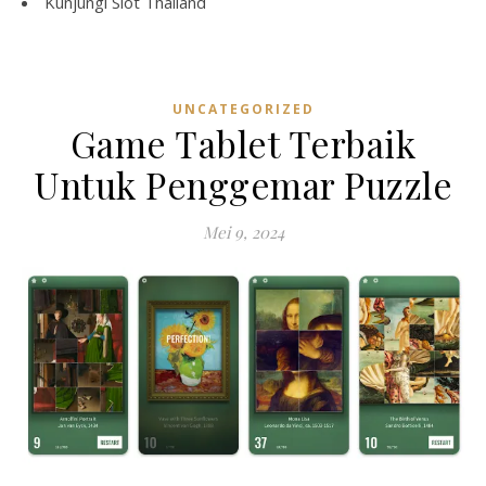
Kunjungi
Slot Thailand
UNCATEGORIZED
Game Tablet Terbaik
Untuk Penggemar Puzzle
Mei 9, 2024