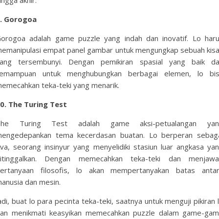
. Gorogoa
orogoa adalah game puzzle yang indah dan inovatif. Lo har
emanipulasi empat panel gambar untuk mengungkap sebuah kis
ang tersembunyi. Dengan pemikiran spasial yang baik d
emampuan untuk menghubungkan berbagai elemen, lo bi
emecahkan teka-teki yang menarik.
0. The Turing Test
The Turing Test adalah game aksi-petualangan yan
engedepankan tema kecerdasan buatan. Lo berperan sebag
va, seorang insinyur yang menyelidiki stasiun luar angkasa ya
itinggalkan. Dengan memecahkan teka-teki dan menjaw
ertanyaan filosofis, lo akan mempertanyakan batas anta
anusia dan mesin.
adi, buat lo para pecinta teka-teki, saatnya untuk menguji pikiran 
an menikmati keasyikan memecahkan puzzle dalam game-ga