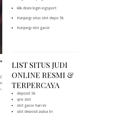
klik disini
login iogsport
Kunjungi
situs slot depo 5k
Kunjungi
slot gacor
me
LIST SITUS JUDI
ONLINE RESMI &
PC
TERPERCAYA
an
e-
deposit 5k
qris slot
slot gacor hari ini
slot deposit pulsa tri