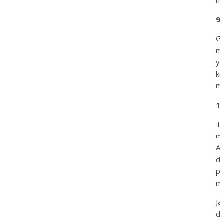
9
G
m
y
k
m
1
m
A
d
p
m
J
d