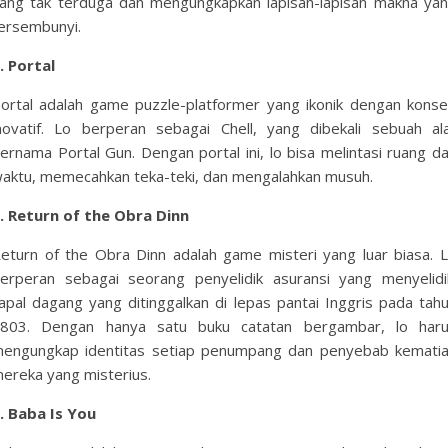
ang tak terduga dan mengungkapkan lapisan-lapisan makna ya
ersembunyi.
. Portal
ortal adalah game puzzle-platformer yang ikonik dengan kons
novatif. Lo berperan sebagai Chell, yang dibekali sebuah al
ernama Portal Gun. Dengan portal ini, lo bisa melintasi ruang d
aktu, memecahkan teka-teki, dan mengalahkan musuh.
. Return of the Obra Dinn
eturn of the Obra Dinn adalah game misteri yang luar biasa. 
erperan sebagai seorang penyelidik asuransi yang menyelidi
apal dagang yang ditinggalkan di lepas pantai Inggris pada tah
803. Dengan hanya satu buku catatan bergambar, lo har
engungkap identitas setiap penumpang dan penyebab kemati
ereka yang misterius.
. Baba Is You