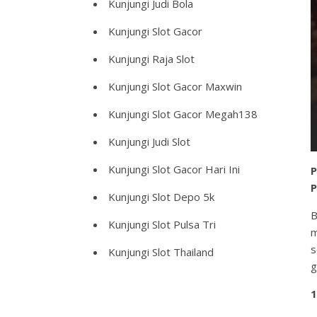
Kunjungi
Judi Bola
Kunjungi
Slot Gacor
Kunjungi
Raja Slot
Kunjungi
Slot Gacor Maxwin
Kunjungi
Slot Gacor Megah138
Kunjungi
Judi Slot
Kunjungi
Slot Gacor Hari Ini
P
P
Kunjungi
Slot Depo 5k
B
Kunjungi
Slot Pulsa Tri
m
s
Kunjungi
Slot Thailand
g
1