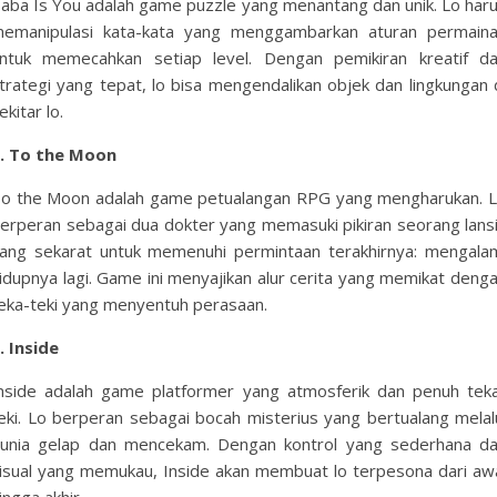
aba Is You adalah game puzzle yang menantang dan unik. Lo har
emanipulasi kata-kata yang menggambarkan aturan permain
ntuk memecahkan setiap level. Dengan pemikiran kreatif d
trategi yang tepat, lo bisa mengendalikan objek dan lingkungan 
ekitar lo.
. To the Moon
o the Moon adalah game petualangan RPG yang mengharukan. 
erperan sebagai dua dokter yang memasuki pikiran seorang lans
ang sekarat untuk memenuhi permintaan terakhirnya: mengala
idupnya lagi. Game ini menyajikan alur cerita yang memikat deng
eka-teki yang menyentuh perasaan.
. Inside
nside adalah game platformer yang atmosferik dan penuh tek
eki. Lo berperan sebagai bocah misterius yang bertualang melal
unia gelap dan mencekam. Dengan kontrol yang sederhana d
isual yang memukau, Inside akan membuat lo terpesona dari aw
ingga akhir.