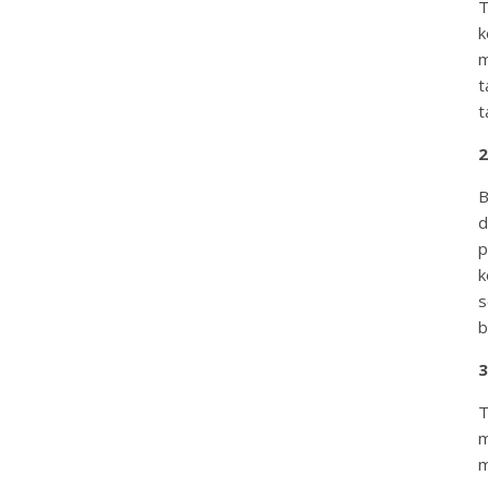
T
k
m
t
t
2
B
d
p
k
s
b
3
T
m
m