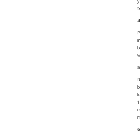
y
t
4
P
i
b
w
5
R
b
k
1
m
m
6