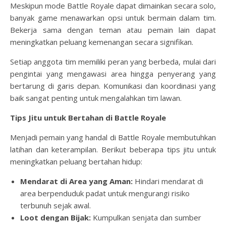
Meskipun mode Battle Royale dapat dimainkan secara solo,
banyak game menawarkan opsi untuk bermain dalam tim.
Bekerja sama dengan teman atau pemain lain dapat
meningkatkan peluang kemenangan secara signifikan.
Setiap anggota tim memiliki peran yang berbeda, mulai dari
pengintai yang mengawasi area hingga penyerang yang
bertarung di garis depan. Komunikasi dan koordinasi yang
baik sangat penting untuk mengalahkan tim lawan.
Tips Jitu untuk Bertahan di Battle Royale
Menjadi pemain yang handal di Battle Royale membutuhkan
latihan dan keterampilan. Berikut beberapa tips jitu untuk
meningkatkan peluang bertahan hidup:
Mendarat di Area yang Aman:
Hindari mendarat di
area berpenduduk padat untuk mengurangi risiko
terbunuh sejak awal.
Loot dengan Bijak:
Kumpulkan senjata dan sumber