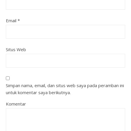
Email
*
Situs Web
Simpan nama, email, dan situs web saya pada peramban ini
untuk komentar saya berikutnya.
Komentar