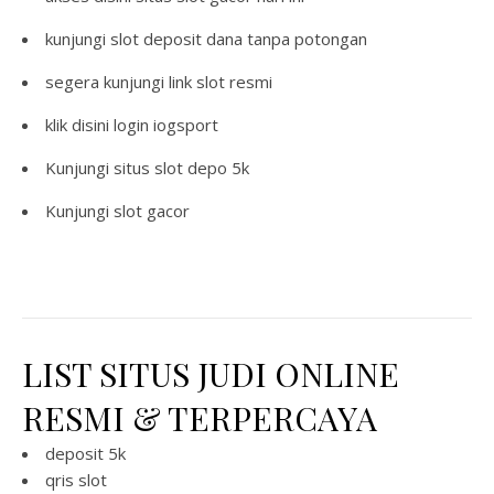
kunjungi
slot deposit dana tanpa potongan
segera kunjungi
link slot resmi
klik disini
login iogsport
Kunjungi
situs slot depo 5k
Kunjungi
slot gacor
LIST SITUS JUDI ONLINE
RESMI & TERPERCAYA
deposit 5k
qris slot