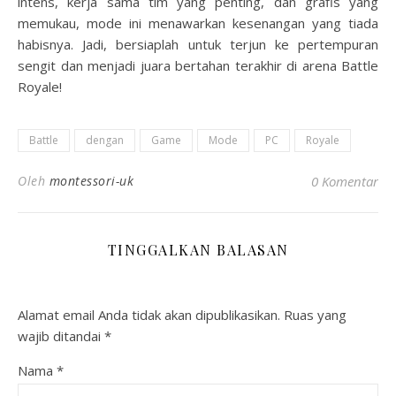
intens, kerja sama tim yang penting, dan grafis yang
memukau, mode ini menawarkan kesenangan yang tiada
habisnya. Jadi, bersiaplah untuk terjun ke pertempuran
sengit dan menjadi juara bertahan terakhir di arena Battle
Royale!
Battle
dengan
Game
Mode
PC
Royale
Oleh
montessori-uk
0 Komentar
TINGGALKAN BALASAN
Alamat email Anda tidak akan dipublikasikan.
Ruas yang
wajib ditandai
*
Nama
*