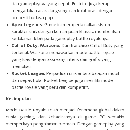
dan gameplaynya yang cepat. Fortnite juga kerap
mengadakan acara langsung dan kolaborasi dengan
properti budaya pop.
Apex Legends:
Game ini memperkenalkan sistem
karakter unik dengan kemampuan khusus, memberikan
kedalaman lebih pada gameplay battle royalenya.
Call of Duty: Warzone:
Dari franchise Call of Duty yang
terkenal, Warzone menawarkan mode battle royale
yang luas dengan aksi yang intens dan grafis yang
memukau.
Rocket League:
Perpaduan unik antara balapan mobil
dan sepak bola, Rocket League juga memiliki mode
battle royale yang seru dan kompetitif.
Kesimpulan
Mode Battle Royale telah menjadi fenomena global dalam
dunia gaming, dan kehadirannya di game PC semakin
memperkaya pengalaman bermain. Dengan gameplay yang