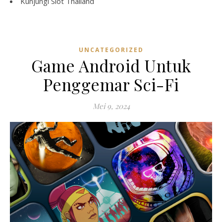
Kunjungi
Slot Thailand
UNCATEGORIZED
Game Android Untuk
Penggemar Sci-Fi
Mei 9, 2024