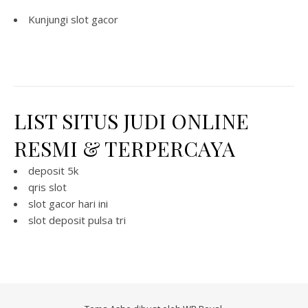
Kunjungi
slot gacor
LIST SITUS JUDI ONLINE
RESMI & TERPERCAYA
deposit 5k
qris slot
slot gacor hari ini
slot deposit pulsa tri