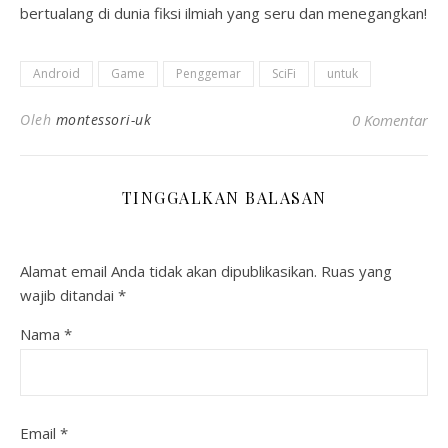
bertualang di dunia fiksi ilmiah yang seru dan menegangkan!
Android
Game
Penggemar
SciFi
untuk
Oleh
montessori-uk
0 Komentar
TINGGALKAN BALASAN
Alamat email Anda tidak akan dipublikasikan.
Ruas yang
wajib ditandai
*
Nama
*
Email
*