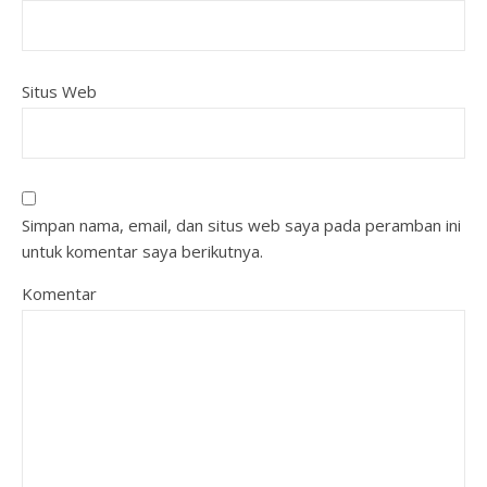
Situs Web
Simpan nama, email, dan situs web saya pada peramban ini
untuk komentar saya berikutnya.
Komentar