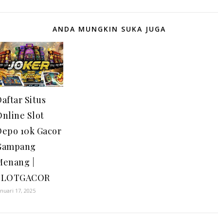
ANDA MUNGKIN SUKA JUGA
aftar Situs
Online Slot
Depo 10k Gacor
Gampang
Menang |
SLOTGACOR
anuari 17, 2025