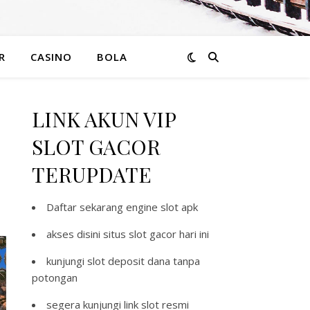
R
CASINO
BOLA
LINK AKUN VIP
SLOT GACOR
TERUPDATE
Daftar sekarang
engine slot apk
akses disini
situs slot gacor hari ini
kunjungi
slot deposit dana tanpa
potongan
segera kunjungi
link slot resmi