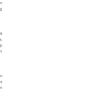
an
ng
di
a,
ap
ms
en
ia
an