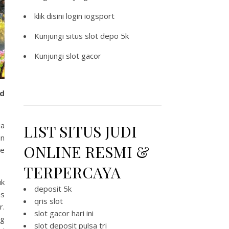
klik disini
login iogsport
Kunjungi
situs slot depo 5k
Kunjungi
slot gacor
ld
ia
LIST SITUS JUDI
an
ONLINE RESMI &
de
TERPERCAYA
uk
deposit 5k
as
qris slot
r.
slot gacor hari ini
ng
slot deposit pulsa tri