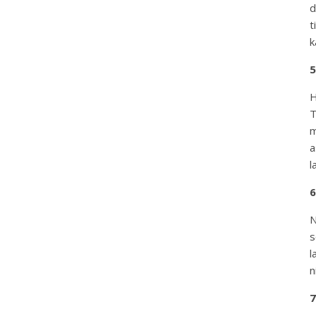
d
t
k
5
H
T
m
a
l
6
N
s
l
n
7