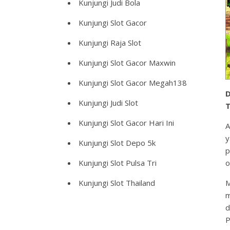
Kunjungi
Judi Bola
Kunjungi
Slot Gacor
Kunjungi
Raja Slot
Kunjungi
Slot Gacor Maxwin
Kunjungi
Slot Gacor Megah138
D
Kunjungi
Judi Slot
T
Kunjungi
Slot Gacor Hari Ini
A
y
Kunjungi
Slot Depo 5k
p
Kunjungi
Slot Pulsa Tri
o
Kunjungi
Slot Thailand
M
m
d
P