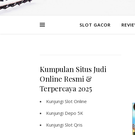
SLOT GACOR
REVIE
Kumpulan Situs Judi
Online Resmi &
Terpercaya 2025
Kunjungi
Slot Online
Kunjungi
Depo 5K
Kunjungi
Slot Qris