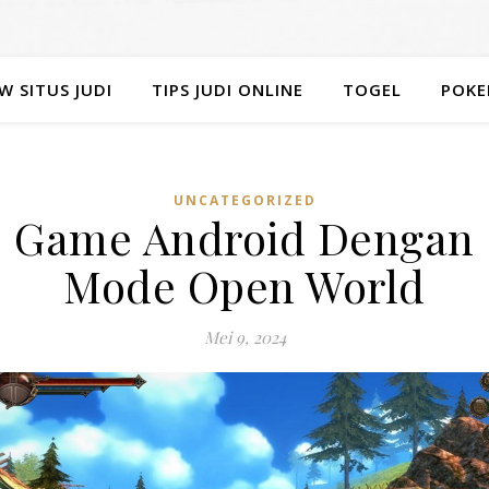
W SITUS JUDI
TIPS JUDI ONLINE
TOGEL
POKE
UNCATEGORIZED
Game Android Dengan
Mode Open World
Mei 9, 2024