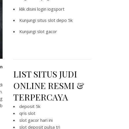
klik disini
login iogsport
Kunjungi
situs slot depo 5k
Kunjungi
slot gacor
n
LIST SITUS JUDI
ONLINE RESMI &
di
n.
TERPERCAYA
ng
ib
deposit 5k
qris slot
slot gacor hari ini
slot deposit pulsa tri