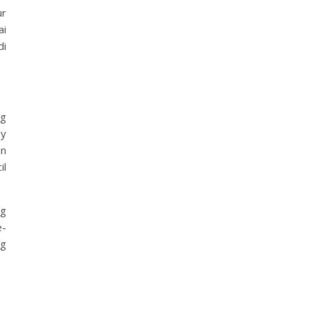
ur
ai
di
ng
ey
an
il
ng
e-
ng