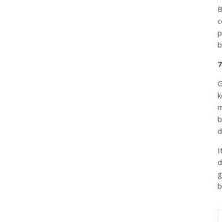
B
c
p
b
7
G
k
m
b
d
I
d
g
b