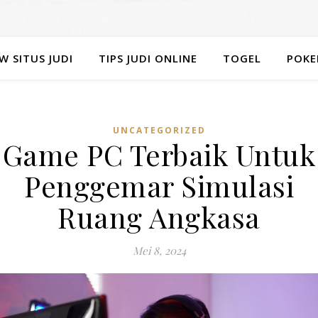
W SITUS JUDI
TIPS JUDI ONLINE
TOGEL
POKE
UNCATEGORIZED
Game PC Terbaik Untuk
Penggemar Simulasi
Ruang Angkasa
Mei 8, 2024