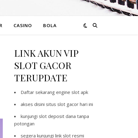
R
CASINO
BOLA
LINK AKUN VIP
SLOT GACOR
TERUPDATE
Daftar sekarang
engine slot apk
akses disini
situs slot gacor hari ini
kunjungi
slot deposit dana tanpa
potongan
segera kunjungi
link slot resmi