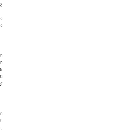
ng
i,
sa
ya
an
an
a.
si
ng
an
t.
n,