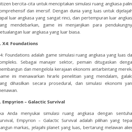
itizen bercita-cita untuk menciptakan simulasi ruang angkasa pali
omprehensif dan imersif. Dengan dunia yang luas untuk dijelajah
apal luar angkasa yang sangat rinci, dan pertempuran luar angka
ang mendebarkan, game ini menjanjikan para pendukungn
etualangan luar angkasa yang luar biasa.
. X4: Foundations
4: Foundations adalah game simulasi ruang angkasa yang luas d
ompleks. Sebagai manajer sektor, pemain ditugaskan deng
embangun dan mengelola kerajaan ekonomi antarbintang merek
ame ini menawarkan hirarki penelitian yang mendalam, galak
ang dihasilkan secara prosedural, dan simulasi ekonomi ya
enawan.
. Empyrion – Galactic Survival
ika Anda menyukai simulasi ruang angkasa dengan sentuh
urvival, Empyrion – Galactic Survival adalah pilihan yang tepa
angun markas, jelajahi planet yang luas, bertarung melawan alie