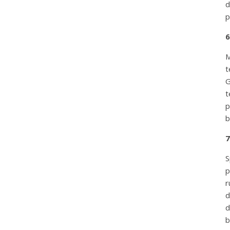
d
p
6
M
t
G
t
p
b
7
S
p
r
d
d
b