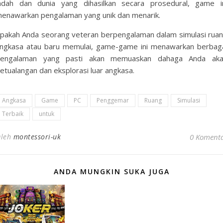
ndah dan dunia yang dihasilkan secara prosedural, game i
enawarkan pengalaman yang unik dan menarik.
pakah Anda seorang veteran berpengalaman dalam simulasi rua
ngkasa atau baru memulai, game-game ini menawarkan berbag
engalaman yang pasti akan memuaskan dahaga Anda ak
etualangan dan eksplorasi luar angkasa.
Angkasa
Game
PC
Penggemar
Ruang
Simulasi
Terbaik
untuk
leh
montessori-uk
0 Koment
ANDA MUNGKIN SUKA JUGA