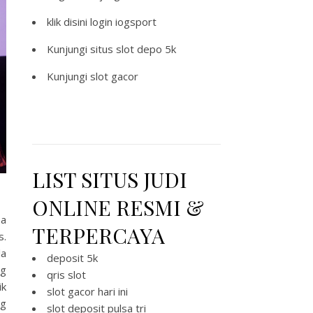
klik disini
login iogsport
Kunjungi
situs slot depo 5k
Kunjungi
slot gacor
LIST SITUS JUDI
ONLINE RESMI &
sa
TERPERCAYA
s.
la
deposit 5k
ng
qris slot
ik
slot gacor hari ini
ng
slot deposit pulsa tri