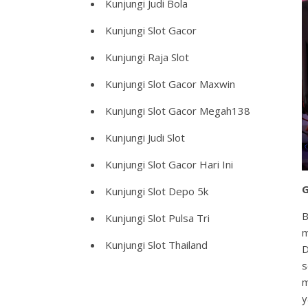
Kunjungi
Judi Bola
Kunjungi
Slot Gacor
Kunjungi
Raja Slot
Kunjungi
Slot Gacor Maxwin
Kunjungi
Slot Gacor Megah138
Kunjungi
Judi Slot
Kunjungi
Slot Gacor Hari Ini
G
Kunjungi
Slot Depo 5k
B
Kunjungi
Slot Pulsa Tri
m
Kunjungi
Slot Thailand
D
s
m
y