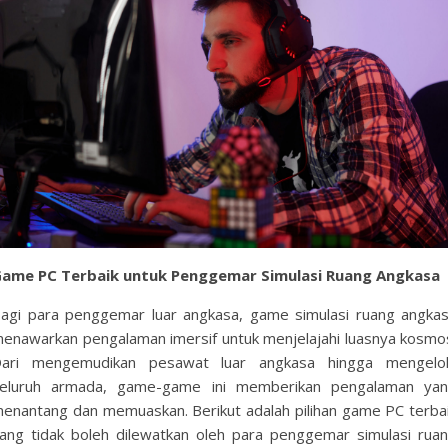
ame PC Terbaik untuk Penggemar Simulasi Ruang Angkasa
agi para penggemar luar angkasa, game simulasi ruang angka
enawarkan pengalaman imersif untuk menjelajahi luasnya kosmo
ari mengemudikan pesawat luar angkasa hingga mengelo
eluruh armada, game-game ini memberikan pengalaman ya
enantang dan memuaskan. Berikut adalah pilihan game PC terba
ang tidak boleh dilewatkan oleh para penggemar simulasi rua