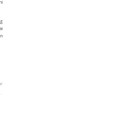
ni
ng
ai
an
ar