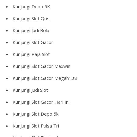
Kunjungi
Depo 5K
Kunjungi
Slot Qris
Kunjungi
Judi Bola
Kunjungi
Slot Gacor
Kunjungi
Raja Slot
Kunjungi
Slot Gacor Maxwin
Kunjungi
Slot Gacor Megah138
Kunjungi
Judi Slot
Kunjungi
Slot Gacor Hari Ini
Kunjungi
Slot Depo 5k
Kunjungi
Slot Pulsa Tri