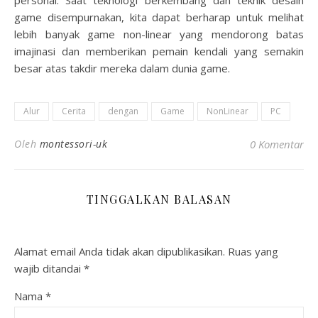
personal. Saat teknologi berkembang dan teknik desain
game disempurnakan, kita dapat berharap untuk melihat
lebih banyak game non-linear yang mendorong batas
imajinasi dan memberikan pemain kendali yang semakin
besar atas takdir mereka dalam dunia game.
Alur
Cerita
dengan
Game
NonLinear
PC
Oleh
montessori-uk
0 Komentar
TINGGALKAN BALASAN
Alamat email Anda tidak akan dipublikasikan.
Ruas yang
wajib ditandai
*
Nama
*