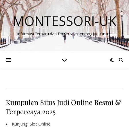
MONTESSORI-UK
Informasi Terbaru dan Terpercaya tentang Judi Online
Kumpulan Situs Judi Online Resmi &
Terpercaya 2025
Kunjungi
Slot Online