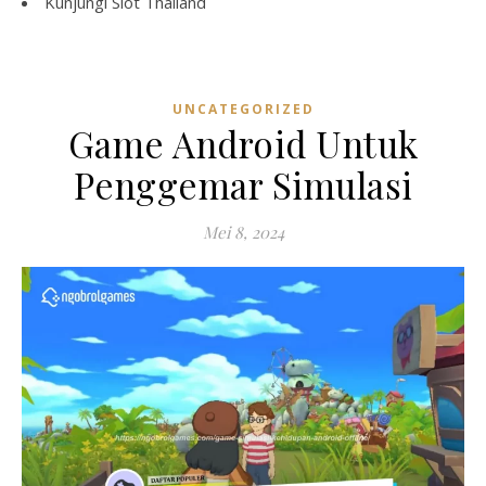
Kunjungi
Slot Thailand
UNCATEGORIZED
Game Android Untuk
Penggemar Simulasi
Mei 8, 2024