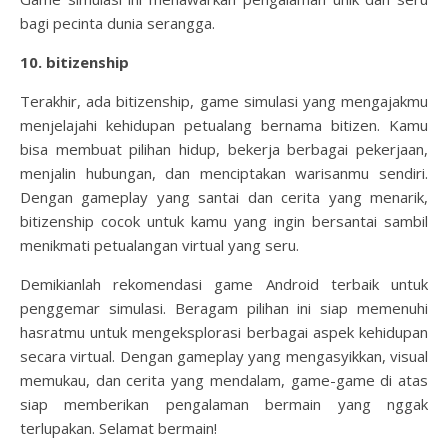
bagi pecinta dunia serangga.
10. bitizenship
Terakhir, ada bitizenship, game simulasi yang mengajakmu
menjelajahi kehidupan petualang bernama bitizen. Kamu
bisa membuat pilihan hidup, bekerja berbagai pekerjaan,
menjalin hubungan, dan menciptakan warisanmu sendiri.
Dengan gameplay yang santai dan cerita yang menarik,
bitizenship cocok untuk kamu yang ingin bersantai sambil
menikmati petualangan virtual yang seru.
Demikianlah rekomendasi game Android terbaik untuk
penggemar simulasi. Beragam pilihan ini siap memenuhi
hasratmu untuk mengeksplorasi berbagai aspek kehidupan
secara virtual. Dengan gameplay yang mengasyikkan, visual
memukau, dan cerita yang mendalam, game-game di atas
siap memberikan pengalaman bermain yang nggak
terlupakan. Selamat bermain!