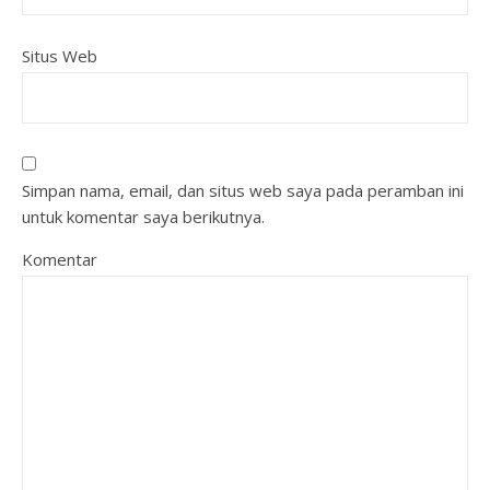
Situs Web
Simpan nama, email, dan situs web saya pada peramban ini
untuk komentar saya berikutnya.
Komentar