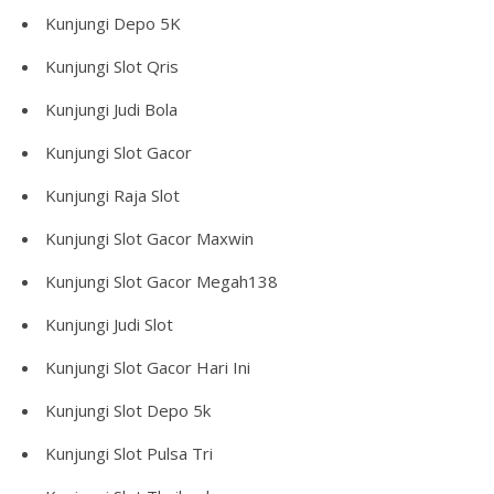
Kunjungi
Depo 5K
Kunjungi
Slot Qris
Kunjungi
Judi Bola
Kunjungi
Slot Gacor
Kunjungi
Raja Slot
Kunjungi
Slot Gacor Maxwin
Kunjungi
Slot Gacor Megah138
Kunjungi
Judi Slot
Kunjungi
Slot Gacor Hari Ini
Kunjungi
Slot Depo 5k
Kunjungi
Slot Pulsa Tri