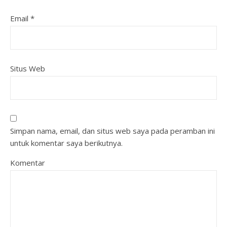
Email
*
Situs Web
Simpan nama, email, dan situs web saya pada peramban ini
untuk komentar saya berikutnya.
Komentar