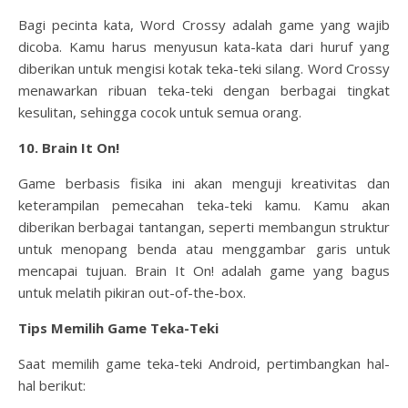
Bagi pecinta kata, Word Crossy adalah game yang wajib
dicoba. Kamu harus menyusun kata-kata dari huruf yang
diberikan untuk mengisi kotak teka-teki silang. Word Crossy
menawarkan ribuan teka-teki dengan berbagai tingkat
kesulitan, sehingga cocok untuk semua orang.
10. Brain It On!
Game berbasis fisika ini akan menguji kreativitas dan
keterampilan pemecahan teka-teki kamu. Kamu akan
diberikan berbagai tantangan, seperti membangun struktur
untuk menopang benda atau menggambar garis untuk
mencapai tujuan. Brain It On! adalah game yang bagus
untuk melatih pikiran out-of-the-box.
Tips Memilih Game Teka-Teki
Saat memilih game teka-teki Android, pertimbangkan hal-
hal berikut: