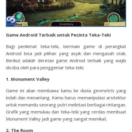
Game Android Terbaik untuk Pecinta Teka-Teki
Bagi penikmat teka-teki, bermain game di perangkat
Android bisa jadi pilihan yang asyik dan mengasah otak.
Berikut adalah deretan game Android terbaik yang wajib
dicoba oleh para penggemar teka-teki:
1. Monument Valley
Game ini akan membawa kamu ke dunia geometris yang
indah dan menantang. Kamu harus memanipulasi arsitektur
untuk memandu seorang putri melintasi berbagai rintangan.
Grafik yang memukau dan teka-teki yang cerdas membuat
Monument Valley jadi game yang sangat memikat.
2. The Room