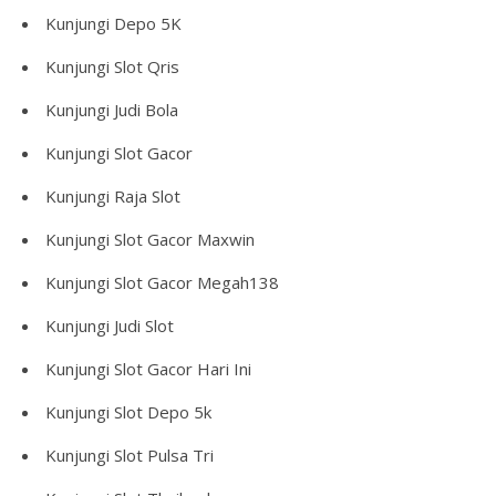
Kunjungi
Depo 5K
Kunjungi
Slot Qris
Kunjungi
Judi Bola
Kunjungi
Slot Gacor
Kunjungi
Raja Slot
Kunjungi
Slot Gacor Maxwin
Kunjungi
Slot Gacor Megah138
Kunjungi
Judi Slot
Kunjungi
Slot Gacor Hari Ini
Kunjungi
Slot Depo 5k
Kunjungi
Slot Pulsa Tri