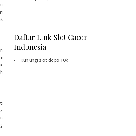
au
ri
ik
Daftar Link Slot Gacor
Indonesia
an
ai
Kunjungi
slot depo 10k
a.
ah
ti
us
an
ng