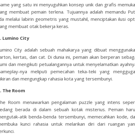
ame yang satu ini menyuguhkan konsep unik dan grafis memuk
ang membuat pemain terlena. Tujuannya adalah memandu Put
da melalui labirin geometris yang mustahil, menciptakan ilusi opt
ang membuat otak bekerja keras.
. Lumino City
umino City adalah sebuah mahakarya yang dibuat menggunak
arton, kertas, dan cat. Di dunia ini, pemain akan berperan sebag
umi dan mengikuti petualangannya untuk menyelamatkan ayahny
ameplay-nya meliputi pemecahan teka-teki yang menggug
ikiran dan mengungkap rahasia kota yang tersembunyi.
. The Room
he Room menawarkan pengalaman puzzle yang intens seper
edang berada di dalam sebuah kotak misterius. Pemain har
engutak-atik benda-benda tersembunyi, memecahkan kode, d
embuka kunci rahasia untuk melarikan diri dari ruangan ya
erkunci.