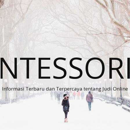
NTESSORI
Informasi Terbaru dan Terpercaya tentang Judi Online