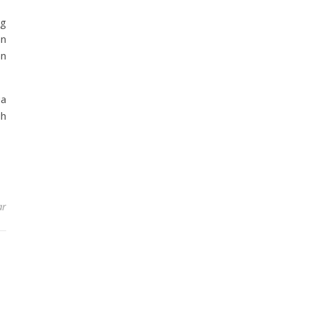
ng
an
an
a
ih
ar