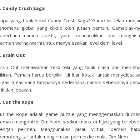
. Candy Crush Saga
iapa yang tidak kenal Candy Crush Saga? Game ini telah menja
enomena global yang diikuti oleh jutaan pemain. Gameplay-n
ederhana namun adiktif, yaitu mencocokkan dan menghis
ermen warna-warni untuk menyelesaikan level demi level.
. Brain Out
rain Out menawarkan teka-teki yang tidak biasa dan menjeb
ikiran. Pemain harus berpikir "di luar kotak" untuk menyelesaik
ugas-tugas yang tampaknya sederhana, namun sebenarnya pen
rik dan jebakan.
. Cut the Rope
ut the Rope adalah game puzzle yang menggemaskan di ma
emain mengontrol Om Nom, seekor monster hijau yang terobse
engan permen. Menggunakan pisau virtual, pemain har
emotong tali untuk mengirimkan permen ke mulut Om Nom.