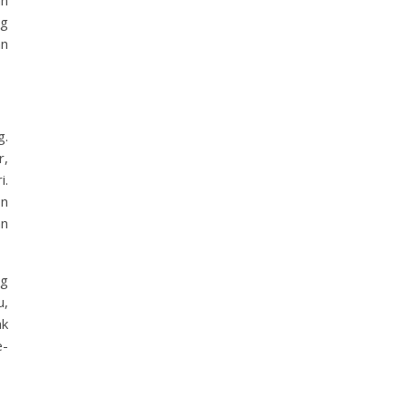
an
ng
an
g.
r,
i.
on
an
ng
u,
ak
e-