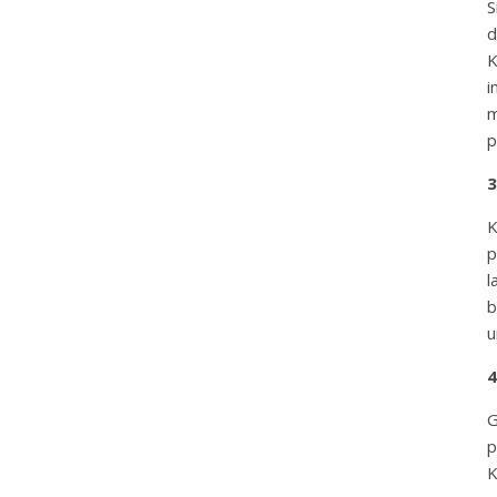
S
d
K
i
m
p
3
K
p
l
b
u
4
G
p
K