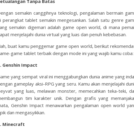
etualangan Tanpa Batas
engan semakin canggihnya teknologi, pengalaman bermain ga
i perangkat tablet semakin mengesankan. Salah satu genre ga
ang semakin digemari adalah game open world, di mana pema
apat menjelajahi dunia virtual yang luas dan penuh kebebasan.
ah, buat kamu penggemar game open world, berikut rekomenda
ame-game tablet terbaik dengan mode ini yang wajib kamu coba:
. Genshin Impact
ame yang sempat viral ini menggabungkan dunia anime yang ind
engan gameplay aksi-RPG yang seru. Kamu akan menjelajahi dun
eyvat yang luas, melawan monster, memecahkan teka-teki, d
embangun tim karakter unik. Dengan grafis yang memanjak
ata, Genshin Impact menawarkan pengalaman open world ya
pik dan mengasyikkan.
. Minecraft