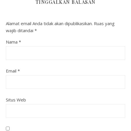
TINGGALKAN BALASAN
Alamat email Anda tidak akan dipublikasikan.
Ruas yang
wajib ditandai
*
Nama
*
Email
*
Situs Web