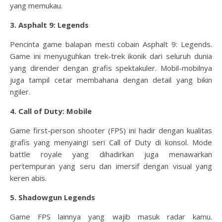
yang memukau.
3. Asphalt 9: Legends
Pencinta game balapan mesti cobain Asphalt 9: Legends.
Game ini menyuguhkan trek-trek ikonik dari seluruh dunia
yang dirender dengan grafis spektakuler. Mobil-mobilnya
juga tampil cetar membahana dengan detail yang bikin
ngiler.
4. Call of Duty: Mobile
Game first-person shooter (FPS) ini hadir dengan kualitas
grafis yang menyaingi seri Call of Duty di konsol. Mode
battle royale yang dihadirkan juga menawarkan
pertempuran yang seru dan imersif dengan visual yang
keren abis.
5. Shadowgun Legends
Game FPS lainnya yang wajib masuk radar kamu.