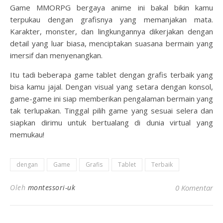
Game MMORPG bergaya anime ini bakal bikin kamu
terpukau dengan grafisnya yang memanjakan mata.
Karakter, monster, dan lingkungannya dikerjakan dengan
detail yang luar biasa, menciptakan suasana bermain yang
imersif dan menyenangkan.
Itu tadi beberapa game tablet dengan grafis terbaik yang
bisa kamu jajal. Dengan visual yang setara dengan konsol,
game-game ini siap memberikan pengalaman bermain yang
tak terlupakan. Tinggal pilih game yang sesuai selera dan
siapkan dirimu untuk bertualang di dunia virtual yang
memukau!
dengan
Game
Grafis
Tablet
Terbaik
Oleh
montessori-uk
0 Komentar