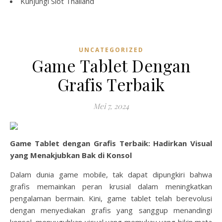
Kunjungi
Slot Thailand
UNCATEGORIZED
Game Tablet Dengan
Grafis Terbaik
Mei 7, 2024
Game Tablet dengan Grafis Terbaik: Hadirkan Visual
yang Menakjubkan Bak di Konsol
Dalam dunia game mobile, tak dapat dipungkiri bahwa
grafis memainkan peran krusial dalam meningkatkan
pengalaman bermain. Kini, game tablet telah berevolusi
dengan menyediakan grafis yang sanggup menandingi