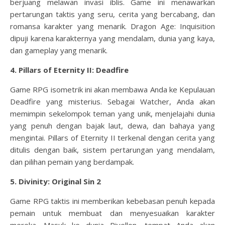
berjuang melawan invasi iblis. Game ini menawarkan
pertarungan taktis yang seru, cerita yang bercabang, dan
romansa karakter yang menarik. Dragon Age: Inquisition
dipuji karena karakternya yang mendalam, dunia yang kaya,
dan gameplay yang menarik.
4. Pillars of Eternity II: Deadfire
Game RPG isometrik ini akan membawa Anda ke Kepulauan
Deadfire yang misterius. Sebagai Watcher, Anda akan
memimpin sekelompok teman yang unik, menjelajahi dunia
yang penuh dengan bajak laut, dewa, dan bahaya yang
mengintai. Pillars of Eternity II terkenal dengan cerita yang
ditulis dengan baik, sistem pertarungan yang mendalam,
dan pilihan pemain yang berdampak.
5. Divinity: Original Sin 2
Game RPG taktis ini memberikan kebebasan penuh kepada
pemain untuk membuat dan menyesuaikan karakter
mereka. Masuk ke dunia Rivellon, tempat Anda akan