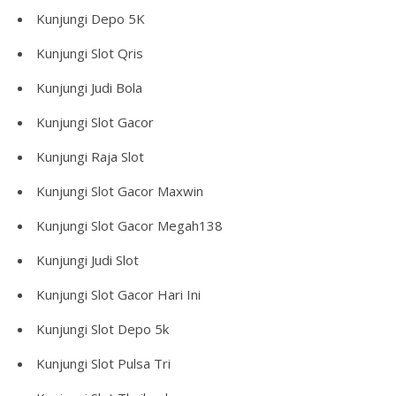
Kunjungi
Depo 5K
Kunjungi
Slot Qris
Kunjungi
Judi Bola
Kunjungi
Slot Gacor
Kunjungi
Raja Slot
Kunjungi
Slot Gacor Maxwin
Kunjungi
Slot Gacor Megah138
Kunjungi
Judi Slot
Kunjungi
Slot Gacor Hari Ini
Kunjungi
Slot Depo 5k
Kunjungi
Slot Pulsa Tri