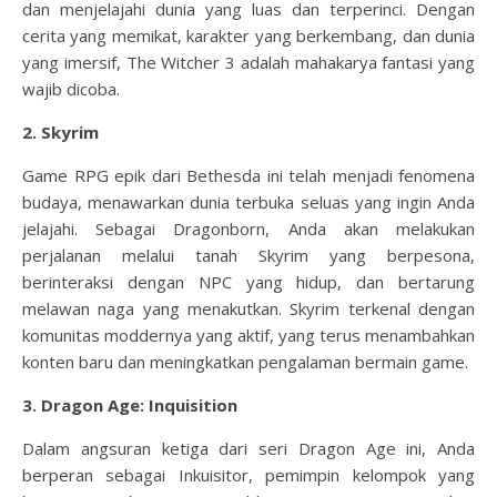
dan menjelajahi dunia yang luas dan terperinci. Dengan
cerita yang memikat, karakter yang berkembang, dan dunia
yang imersif, The Witcher 3 adalah mahakarya fantasi yang
wajib dicoba.
2. Skyrim
Game RPG epik dari Bethesda ini telah menjadi fenomena
budaya, menawarkan dunia terbuka seluas yang ingin Anda
jelajahi. Sebagai Dragonborn, Anda akan melakukan
perjalanan melalui tanah Skyrim yang berpesona,
berinteraksi dengan NPC yang hidup, dan bertarung
melawan naga yang menakutkan. Skyrim terkenal dengan
komunitas moddernya yang aktif, yang terus menambahkan
konten baru dan meningkatkan pengalaman bermain game.
3. Dragon Age: Inquisition
Dalam angsuran ketiga dari seri Dragon Age ini, Anda
berperan sebagai Inkuisitor, pemimpin kelompok yang