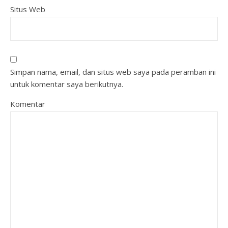
Situs Web
Simpan nama, email, dan situs web saya pada peramban ini
untuk komentar saya berikutnya.
Komentar