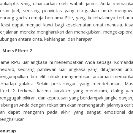
pokaliptik yang dihancurkan oleh wabah jamur. Anda memaink
eran Joel, seorang penyintas yang ditugaskan untuk mengaw
eorang gadis remaja bernama Ellie, yang kekebalannya terhad
nfeksi dapat menjadi kunci bagi keselamatan umat manusia. Kis
erjalanan mereka mengharukan dan menakjubkan, mengeksplora
ubungan antara cinta, kehilangan, dan harapan.
. Mass Effect 2
ame RPG luar angkasa ini menempatkan Anda sebagai Komand
hepard, seorang pahlawan luar angkasa yang ditugaskan unt
engumpulkan tim elit untuk menghentikan ancaman mematik
erhadap galaksi. Selain pertarungan yang mendebarkan, Ma
ffect 2 terkenal karena karakter yang mendalam, dialog ya
enggugah pikiran, dan keputusan yang berdampak jangka panjan
ubungan Anda dengan rekan tim akan memengaruhi jalannya ceri
an dapat mengarah pada akhir yang sangat emosional d
engharukan.
enutup