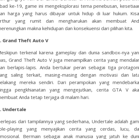
bad ke-19, game ini mengeksplorasi tema penebusan, kesetiaa
an harga yang harus dibayar untuk hidup di luar hukum. Kis
Arthur yang rumit dan mengharukan akan membuat And
erenungkan makna kehidupan dan konsekuensi dari pilihan kita.
. Grand Theft Auto V
eskipun terkenal karena gameplay dan dunia sandbox-nya ya
uas, Grand Theft Auto V juga menampilkan cerita yang mendal
an berlapis-lapis. Anda bertukar peran sebagai tiga protagon
ang saling terkait, masing-masing dengan motivasi dan lat
elakang mereka sendiri. Dari perampokan yang mendebark
ingga pengkhianatan yang mengejutkan, cerita GTA V ak
embuat Anda tetap terjaga di malam hari.
. Undertale
erlepas dari tampilannya yang sederhana, Undertale adalah ga
ole-playing yang menyajikan cerita yang cerdas, lucu, d
mosional. Bermain sebagai anak manusia yang jatuh ke dun