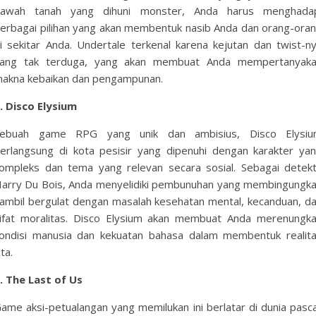
awah tanah yang dihuni monster, Anda harus menghada
erbagai pilihan yang akan membentuk nasib Anda dan orang-ora
i sekitar Anda. Undertale terkenal karena kejutan dan twist-n
ang tak terduga, yang akan membuat Anda mempertanyak
akna kebaikan dan pengampunan.
. Disco Elysium
ebuah game RPG yang unik dan ambisius, Disco Elysi
erlangsung di kota pesisir yang dipenuhi dengan karakter ya
ompleks dan tema yang relevan secara sosial. Sebagai detekt
arry Du Bois, Anda menyelidiki pembunuhan yang membingungk
ambil bergulat dengan masalah kesehatan mental, kecanduan, d
ifat moralitas. Disco Elysium akan membuat Anda merenungk
ondisi manusia dan kekuatan bahasa dalam membentuk realit
ita.
. The Last of Us
ame aksi-petualangan yang memilukan ini berlatar di dunia pasc