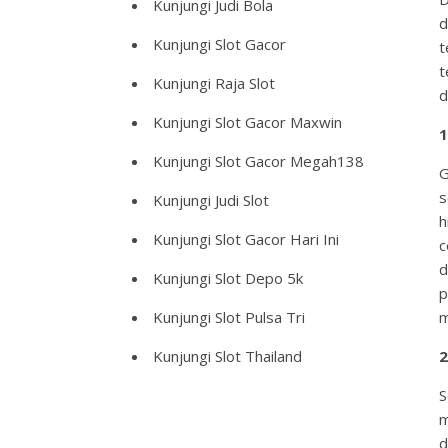
Kunjungi
Judi Bola
d
Kunjungi
Slot Gacor
t
t
Kunjungi
Raja Slot
d
Kunjungi
Slot Gacor Maxwin
1
Kunjungi
Slot Gacor Megah138
G
s
Kunjungi
Judi Slot
h
Kunjungi
Slot Gacor Hari Ini
c
d
Kunjungi
Slot Depo 5k
p
Kunjungi
Slot Pulsa Tri
m
Kunjungi
Slot Thailand
2
m
d