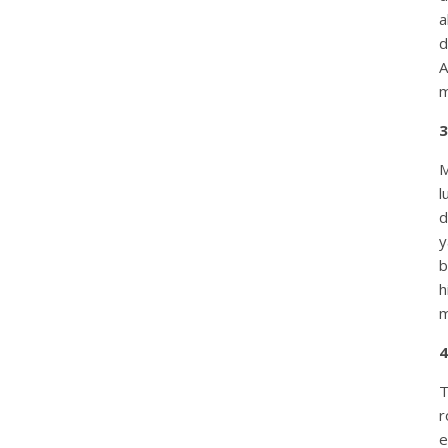
a
d
m
3
M
l
d
y
b
h
m
4
T
r
e