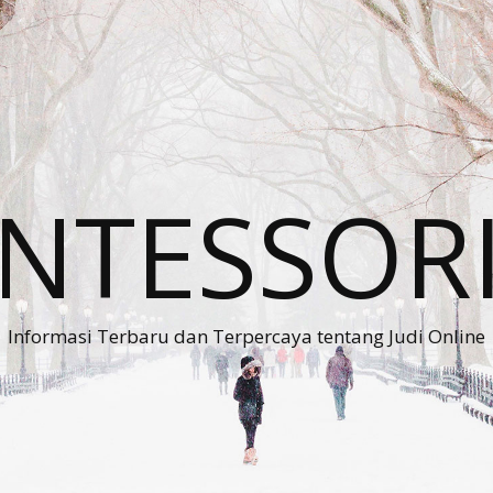
NTESSORI
Informasi Terbaru dan Terpercaya tentang Judi Online