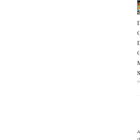
D
J
A
d