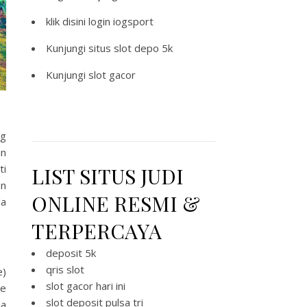
klik disini
login iogsport
Kunjungi
situs slot depo 5k
Kunjungi
slot gacor
ng
in
ti
LIST SITUS JUDI
an
ONLINE RESMI &
da
TERPERCAYA
deposit 5k
qris slot
e)
slot gacor hari ini
ye
slot deposit pulsa tri
pa