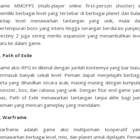
ame MMOFPS (multi-player online first-person shooter) i
emiliki berbagai level yang tersebar di berbagai planet dan bula
etiap level menawarkan tantangan yang unik, mulai da
ertempuran boss yang intens hingga serangan berdurasi panjan
estiny 2 juga sering merilis expansion yang menambahkan lev
aru ke dalam game.
. Path of Exile
ame aksi-RPG ini dikenal dengan jumlah kontennya yang luar bias
ermasuk banyak sekali level. Pemain dapat menjelajahi berbag
eta yang dihasilkan secara acak, masing-masing dengan kumpul
onster, bos, dan rahasia yang unik. Dengan fitur end-game ya
uas, Path of Exile menawarkan tantangan tanpa akhir bagi pa
emain yang mencari gameplay yang mendalam.
. Warframe
arframe adalah game aksi multipemain kooperatif ya
enawarkan berbagai level, misi, dan planet untuk dijelajahi. Pema