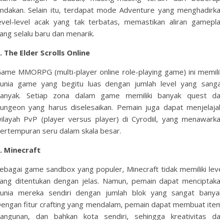
indakan. Selain itu, terdapat mode Adventure yang menghadirk
evel-level acak yang tak terbatas, memastikan aliran gamepl
ang selalu baru dan menarik.
. The Elder Scrolls Online
ame MMORPG (multi-player online role-playing game) ini memili
unia game yang begitu luas dengan jumlah level yang sang
anyak. Setiap zona dalam game memiliki banyak quest d
ungeon yang harus diselesaikan. Pemain juga dapat menjelaja
ilayah PvP (player versus player) di Cyrodiil, yang menawark
ertempuran seru dalam skala besar.
. Minecraft
ebagai game sandbox yang populer, Minecraft tidak memiliki lev
ang ditentukan dengan jelas. Namun, pemain dapat menciptak
unia mereka sendiri dengan jumlah blok yang sangat banya
engan fitur crafting yang mendalam, pemain dapat membuat ite
angunan, dan bahkan kota sendiri, sehingga kreativitas d