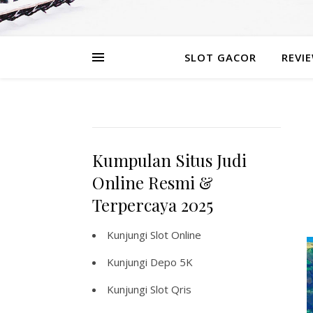
SLOT GACOR
REVIE
Kumpulan Situs Judi
Online Resmi &
Terpercaya 2025
Kunjungi
Slot Online
Kunjungi
Depo 5K
Kunjungi
Slot Qris