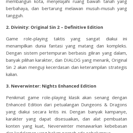
membangun kota, menjelajahi ruang bawah tanah yang
berbahaya, dan bertarung melawan musuh-musuh yang
tangguh.
2. Divinity: Original Sin 2 – Definitive Edition
Game role-playing taktis yang sangat diakui ini
menampilkan dunia fantasi yang matang dan kompleks.
Dengan sistem pertempuran berbasis giliran yang dalam,
banyak pilihan karakter, dan DIALOG yang menarik, Original
Sin 2 akan menguji kecerdasan dan keterampilan strategis
kalian.
3. Neverwinter: Nights Enhanced Edition
Penikmat game role-playing klasik akan senang dengan
Enhanced Edition dari petualangan Dungeons & Dragons
yang diakui secara kritis ini. Dengan banyak kampanye,
karakter yang dapat disesuaikan, dan alat pembuatan
konten yang kuat, Neverwinter menawarkan kebebasan