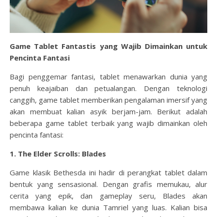
Game Tablet Fantastis yang Wajib Dimainkan untuk
Pencinta Fantasi
Bagi penggemar fantasi, tablet menawarkan dunia yang
penuh keajaiban dan petualangan. Dengan teknologi
canggih, game tablet memberikan pengalaman imersif yang
akan membuat kalian asyik berjam-jam. Berikut adalah
beberapa game tablet terbaik yang wajib dimainkan oleh
pencinta fantasi:
1. The Elder Scrolls: Blades
Game klasik Bethesda ini hadir di perangkat tablet dalam
bentuk yang sensasional. Dengan grafis memukau, alur
cerita yang epik, dan gameplay seru, Blades akan
membawa kalian ke dunia Tamriel yang luas. Kalian bisa