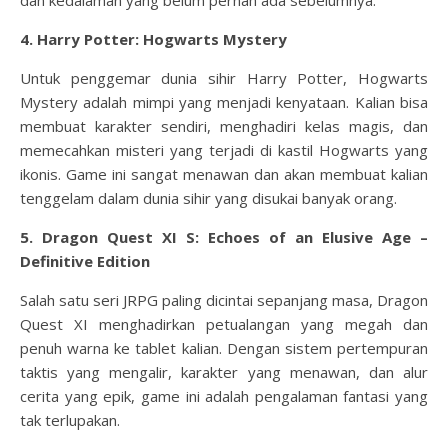
dan kedalaman yang belum pernah ada sebelumnya.
4. Harry Potter: Hogwarts Mystery
Untuk penggemar dunia sihir Harry Potter, Hogwarts
Mystery adalah mimpi yang menjadi kenyataan. Kalian bisa
membuat karakter sendiri, menghadiri kelas magis, dan
memecahkan misteri yang terjadi di kastil Hogwarts yang
ikonis. Game ini sangat menawan dan akan membuat kalian
tenggelam dalam dunia sihir yang disukai banyak orang.
5. Dragon Quest XI S: Echoes of an Elusive Age –
Definitive Edition
Salah satu seri JRPG paling dicintai sepanjang masa, Dragon
Quest XI menghadirkan petualangan yang megah dan
penuh warna ke tablet kalian. Dengan sistem pertempuran
taktis yang mengalir, karakter yang menawan, dan alur
cerita yang epik, game ini adalah pengalaman fantasi yang
tak terlupakan.