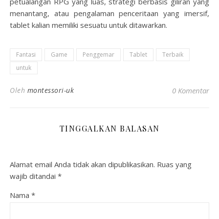
petualangan RPG yang luas, strategi berbasis giliran yang
menantang, atau pengalaman penceritaan yang imersif,
tablet kalian memiliki sesuatu untuk ditawarkan.
Fantasi
Game
Penggemar
Tablet
Terbaik
untuk
Oleh
montessori-uk
0 Komentar
TINGGALKAN BALASAN
Alamat email Anda tidak akan dipublikasikan.
Ruas yang
wajib ditandai
*
Nama
*