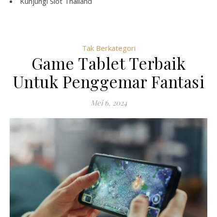
Kunjungi
Slot Thailand
Tak Berkategori
Game Tablet Terbaik
Untuk Penggemar Fantasi
Mei 6, 2024