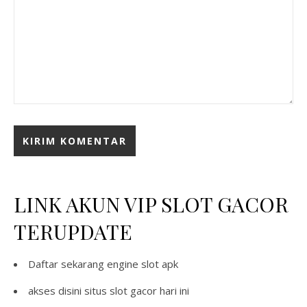
LINK AKUN VIP SLOT GACOR
TERUPDATE
Daftar sekarang
engine slot apk
akses disini
situs slot gacor hari ini