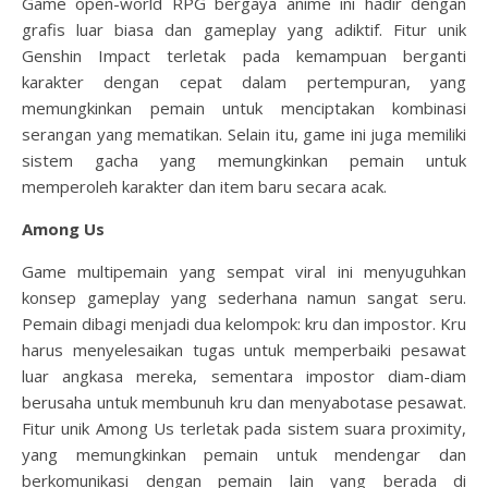
Game open-world RPG bergaya anime ini hadir dengan
grafis luar biasa dan gameplay yang adiktif. Fitur unik
Genshin Impact terletak pada kemampuan berganti
karakter dengan cepat dalam pertempuran, yang
memungkinkan pemain untuk menciptakan kombinasi
serangan yang mematikan. Selain itu, game ini juga memiliki
sistem gacha yang memungkinkan pemain untuk
memperoleh karakter dan item baru secara acak.
Among Us
Game multipemain yang sempat viral ini menyuguhkan
konsep gameplay yang sederhana namun sangat seru.
Pemain dibagi menjadi dua kelompok: kru dan impostor. Kru
harus menyelesaikan tugas untuk memperbaiki pesawat
luar angkasa mereka, sementara impostor diam-diam
berusaha untuk membunuh kru dan menyabotase pesawat.
Fitur unik Among Us terletak pada sistem suara proximity,
yang memungkinkan pemain untuk mendengar dan
berkomunikasi dengan pemain lain yang berada di