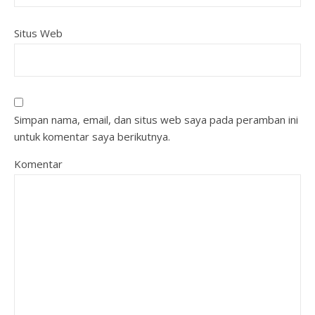
Situs Web
Simpan nama, email, dan situs web saya pada peramban ini
untuk komentar saya berikutnya.
Komentar