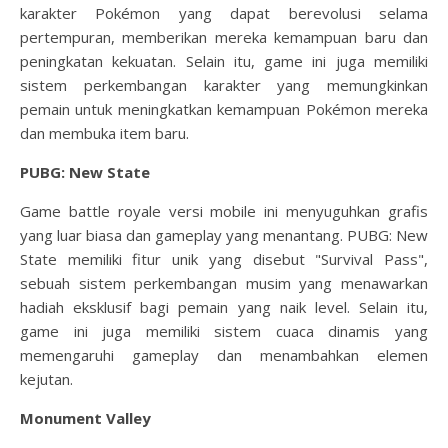
karakter Pokémon yang dapat berevolusi selama
pertempuran, memberikan mereka kemampuan baru dan
peningkatan kekuatan. Selain itu, game ini juga memiliki
sistem perkembangan karakter yang memungkinkan
pemain untuk meningkatkan kemampuan Pokémon mereka
dan membuka item baru.
PUBG: New State
Game battle royale versi mobile ini menyuguhkan grafis
yang luar biasa dan gameplay yang menantang. PUBG: New
State memiliki fitur unik yang disebut "Survival Pass",
sebuah sistem perkembangan musim yang menawarkan
hadiah eksklusif bagi pemain yang naik level. Selain itu,
game ini juga memiliki sistem cuaca dinamis yang
memengaruhi gameplay dan menambahkan elemen
kejutan.
Monument Valley