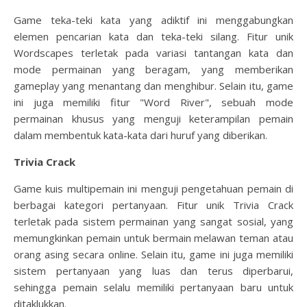
Game teka-teki kata yang adiktif ini menggabungkan
elemen pencarian kata dan teka-teki silang. Fitur unik
Wordscapes terletak pada variasi tantangan kata dan
mode permainan yang beragam, yang memberikan
gameplay yang menantang dan menghibur. Selain itu, game
ini juga memiliki fitur "Word River", sebuah mode
permainan khusus yang menguji keterampilan pemain
dalam membentuk kata-kata dari huruf yang diberikan.
Trivia Crack
Game kuis multipemain ini menguji pengetahuan pemain di
berbagai kategori pertanyaan. Fitur unik Trivia Crack
terletak pada sistem permainan yang sangat sosial, yang
memungkinkan pemain untuk bermain melawan teman atau
orang asing secara online. Selain itu, game ini juga memiliki
sistem pertanyaan yang luas dan terus diperbarui,
sehingga pemain selalu memiliki pertanyaan baru untuk
ditaklukkan.