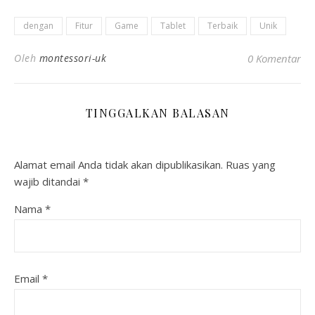
dengan
Fitur
Game
Tablet
Terbaik
Unik
Oleh
montessori-uk
0 Komentar
TINGGALKAN BALASAN
Alamat email Anda tidak akan dipublikasikan.
Ruas yang
wajib ditandai
*
Nama
*
Email
*