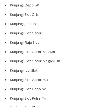
Kunjungi
Depo 5K
Kunjungi
Slot Qris
Kunjungi
Judi Bola
Kunjungi
Slot Gacor
Kunjungi
Raja Slot
Kunjungi
Slot Gacor Maxwin
Kunjungi
Slot Gacor Megah138
Kunjungi
Judi Slot
Kunjungi
Slot Gacor Hari Ini
Kunjungi
Slot Depo 5k
Kunjungi
Slot Pulsa Tri