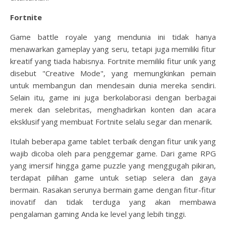
Fortnite
Game battle royale yang mendunia ini tidak hanya
menawarkan gameplay yang seru, tetapi juga memiliki fitur
kreatif yang tiada habisnya. Fortnite memiliki fitur unik yang
disebut "Creative Mode", yang memungkinkan pemain
untuk membangun dan mendesain dunia mereka sendiri.
Selain itu, game ini juga berkolaborasi dengan berbagai
merek dan selebritas, menghadirkan konten dan acara
eksklusif yang membuat Fortnite selalu segar dan menarik.
Itulah beberapa game tablet terbaik dengan fitur unik yang
wajib dicoba oleh para penggemar game. Dari game RPG
yang imersif hingga game puzzle yang menggugah pikiran,
terdapat pilihan game untuk setiap selera dan gaya
bermain. Rasakan serunya bermain game dengan fitur-fitur
inovatif dan tidak terduga yang akan membawa
pengalaman gaming Anda ke level yang lebih tinggi.