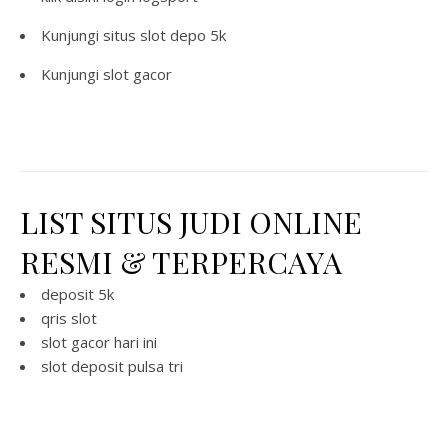
Kunjungi
situs slot depo 5k
Kunjungi
slot gacor
LIST SITUS JUDI ONLINE
RESMI & TERPERCAYA
deposit 5k
qris slot
slot gacor hari ini
slot deposit pulsa tri