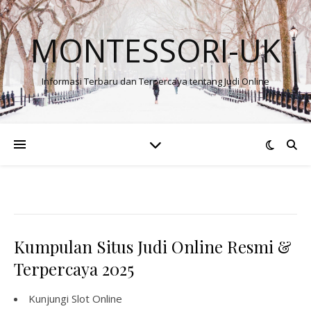
MONTESSORI-UK
Informasi Terbaru dan Terpercaya tentang Judi Online
Kumpulan Situs Judi Online Resmi &
Terpercaya 2025
Kunjungi
Slot Online