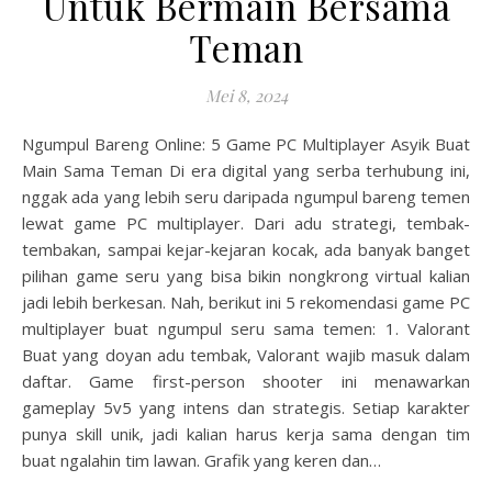
Untuk Bermain Bersama
Teman
Mei 8, 2024
Ngumpul Bareng Online: 5 Game PC Multiplayer Asyik Buat
Main Sama Teman Di era digital yang serba terhubung ini,
nggak ada yang lebih seru daripada ngumpul bareng temen
lewat game PC multiplayer. Dari adu strategi, tembak-
tembakan, sampai kejar-kejaran kocak, ada banyak banget
pilihan game seru yang bisa bikin nongkrong virtual kalian
jadi lebih berkesan. Nah, berikut ini 5 rekomendasi game PC
multiplayer buat ngumpul seru sama temen: 1. Valorant
Buat yang doyan adu tembak, Valorant wajib masuk dalam
daftar. Game first-person shooter ini menawarkan
gameplay 5v5 yang intens dan strategis. Setiap karakter
punya skill unik, jadi kalian harus kerja sama dengan tim
buat ngalahin tim lawan. Grafik yang keren dan…