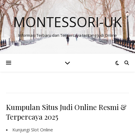
MONTESSORI-UK
Informasi Terbaru dan Terpercaya tentang Judi Online
Kumpulan Situs Judi Online Resmi &
Terpercaya 2025
Kunjungi
Slot Online