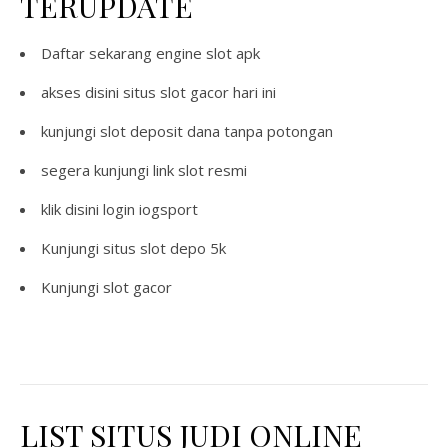
TERUPDATE
Daftar sekarang
engine slot apk
akses disini
situs slot gacor hari ini
kunjungi
slot deposit dana tanpa potongan
segera kunjungi
link slot resmi
klik disini
login iogsport
Kunjungi
situs slot depo 5k
Kunjungi
slot gacor
LIST SITUS JUDI ONLINE