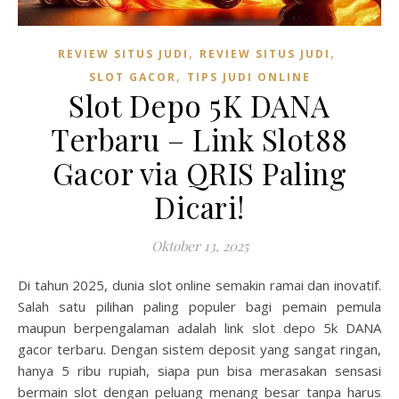
,
,
REVIEW SITUS JUDI
REVIEW SITUS JUDI
,
SLOT GACOR
TIPS JUDI ONLINE
Slot Depo 5K DANA
Terbaru – Link Slot88
Gacor via QRIS Paling
Dicari!
Oktober 13, 2025
Di tahun 2025, dunia slot online semakin ramai dan inovatif.
Salah satu pilihan paling populer bagi pemain pemula
maupun berpengalaman adalah link slot depo 5k DANA
gacor terbaru. Dengan sistem deposit yang sangat ringan,
hanya 5 ribu rupiah, siapa pun bisa merasakan sensasi
bermain slot dengan peluang menang besar tanpa harus