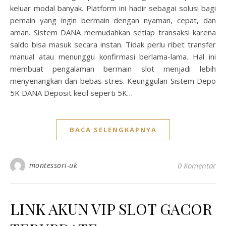
keluar modal banyak. Platform ini hadir sebagai solusi bagi
pemain yang ingin bermain dengan nyaman, cepat, dan
aman. Sistem DANA memudahkan setiap transaksi karena
saldo bisa masuk secara instan. Tidak perlu ribet transfer
manual atau menunggu konfirmasi berlama-lama. Hal ini
membuat pengalaman bermain slot menjadi lebih
menyenangkan dan bebas stres. Keunggulan Sistem Depo
5K DANA Deposit kecil seperti 5K…
BACA SELENGKAPNYA
montessori-uk
0 Komentar
LINK AKUN VIP SLOT GACOR