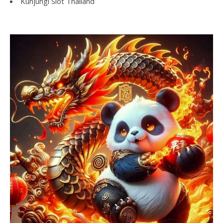
Kunjungi
Slot Thailand