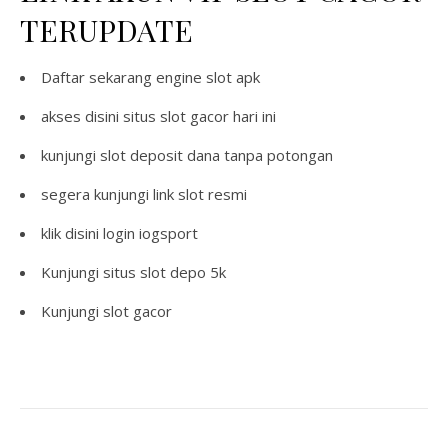
TERUPDATE
Daftar sekarang
engine slot apk
akses disini
situs slot gacor hari ini
kunjungi
slot deposit dana tanpa potongan
segera kunjungi
link slot resmi
klik disini
login iogsport
Kunjungi
situs slot depo 5k
Kunjungi
slot gacor