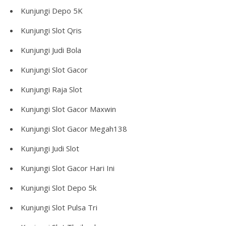
Kunjungi
Depo 5K
Kunjungi
Slot Qris
Kunjungi
Judi Bola
Kunjungi
Slot Gacor
Kunjungi
Raja Slot
Kunjungi
Slot Gacor Maxwin
Kunjungi
Slot Gacor Megah138
Kunjungi
Judi Slot
Kunjungi
Slot Gacor Hari Ini
Kunjungi
Slot Depo 5k
Kunjungi
Slot Pulsa Tri