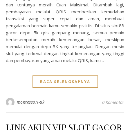
dan tentunya meraih Cuan Maksimal. Ditambah lagi,
pembayaran melalui QRIS memberikan kemudahan
transaksi yang super cepat dan aman, membuat
pengalaman bermain kamu semakin praktis. Di situs slot88
gacor depo 5k qris gampang menang, semua pemain
berkesempatan meraih kemenangan besar, meskipun
memulai dengan depo 5K yang terjangkau. Dengan mesin
slot yang terkenal dengan tingkat kemenangan yang tinggi
dan pembayaran yang aman melalui QRIS, kamu…
BACA SELENGKAPNYA
montessori-uk
0 Komentar
LINK AKUN VIP SLOT GACOR