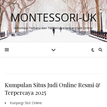
MONTESSORI-UK
Informasi Terbaru dan Terpercaya tentang Judi Online
Kumpulan Situs Judi Online Resmi &
Terpercaya 2025
Kunjungi
Slot Online