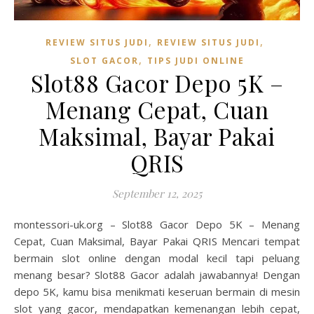
,
,
REVIEW SITUS JUDI
REVIEW SITUS JUDI
,
SLOT GACOR
TIPS JUDI ONLINE
Slot88 Gacor Depo 5K –
Menang Cepat, Cuan
Maksimal, Bayar Pakai
QRIS
September 12, 2025
montessori-uk.org – Slot88 Gacor Depo 5K – Menang
Cepat, Cuan Maksimal, Bayar Pakai QRIS Mencari tempat
bermain slot online dengan modal kecil tapi peluang
menang besar? Slot88 Gacor adalah jawabannya! Dengan
depo 5K, kamu bisa menikmati keseruan bermain di mesin
slot yang gacor, mendapatkan kemenangan lebih cepat,