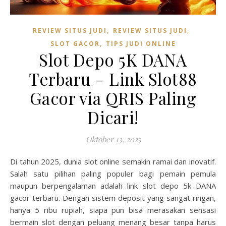
,
,
REVIEW SITUS JUDI
REVIEW SITUS JUDI
,
SLOT GACOR
TIPS JUDI ONLINE
Slot Depo 5K DANA
Terbaru – Link Slot88
Gacor via QRIS Paling
Dicari!
Oktober 13, 2025
Di tahun 2025, dunia slot online semakin ramai dan inovatif.
Salah satu pilihan paling populer bagi pemain pemula
maupun berpengalaman adalah link slot depo 5k DANA
gacor terbaru. Dengan sistem deposit yang sangat ringan,
hanya 5 ribu rupiah, siapa pun bisa merasakan sensasi
bermain slot dengan peluang menang besar tanpa harus