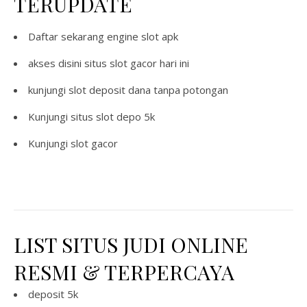
TERUPDATE
Daftar sekarang
engine slot apk
akses disini
situs slot gacor hari ini
kunjungi
slot deposit dana tanpa potongan
Kunjungi
situs slot depo 5k
Kunjungi
slot gacor
LIST SITUS JUDI ONLINE
RESMI & TERPERCAYA
deposit 5k