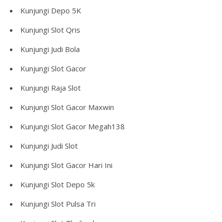
Kunjungi
Depo 5K
Kunjungi
Slot Qris
Kunjungi
Judi Bola
Kunjungi
Slot Gacor
Kunjungi
Raja Slot
Kunjungi
Slot Gacor Maxwin
Kunjungi
Slot Gacor Megah138
Kunjungi
Judi Slot
Kunjungi
Slot Gacor Hari Ini
Kunjungi
Slot Depo 5k
Kunjungi
Slot Pulsa Tri