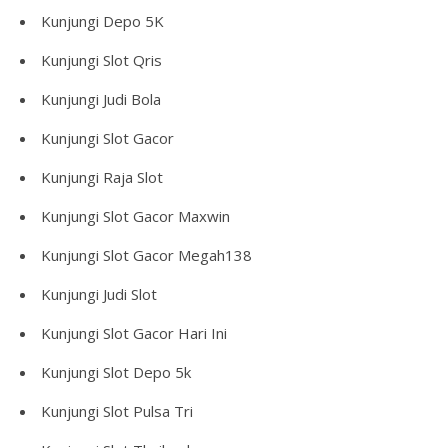
Kunjungi
Depo 5K
Kunjungi
Slot Qris
Kunjungi
Judi Bola
Kunjungi
Slot Gacor
Kunjungi
Raja Slot
Kunjungi
Slot Gacor Maxwin
Kunjungi
Slot Gacor Megah138
Kunjungi
Judi Slot
Kunjungi
Slot Gacor Hari Ini
Kunjungi
Slot Depo 5k
Kunjungi
Slot Pulsa Tri