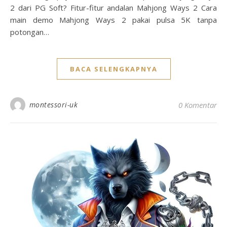
2 dari PG Soft? Fitur-fitur andalan Mahjong Ways 2 Cara
main demo Mahjong Ways 2 pakai pulsa 5K tanpa
potongan…
BACA SELENGKAPNYA
montessori-uk
0 Komentar