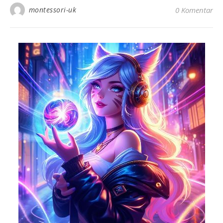
montessori-uk
0 Komentar