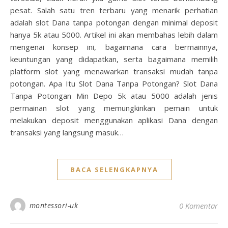
pesat. Salah satu tren terbaru yang menarik perhatian
adalah slot Dana tanpa potongan dengan minimal deposit
hanya 5k atau 5000. Artikel ini akan membahas lebih dalam
mengenai konsep ini, bagaimana cara bermainnya,
keuntungan yang didapatkan, serta bagaimana memilih
platform slot yang menawarkan transaksi mudah tanpa
potongan. Apa Itu Slot Dana Tanpa Potongan? Slot Dana
Tanpa Potongan Min Depo 5k atau 5000 adalah jenis
permainan slot yang memungkinkan pemain untuk
melakukan deposit menggunakan aplikasi Dana dengan
transaksi yang langsung masuk…
BACA SELENGKAPNYA
montessori-uk
0 Komentar