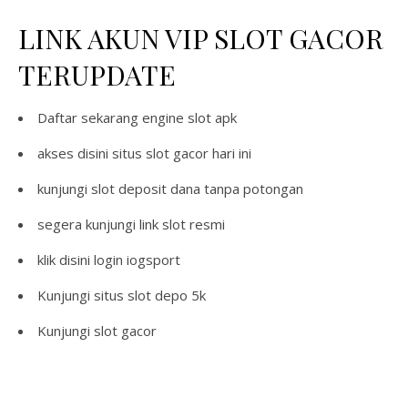
LINK AKUN VIP SLOT GACOR
TERUPDATE
Daftar sekarang
engine slot apk
akses disini
situs slot gacor hari ini
kunjungi
slot deposit dana tanpa potongan
segera kunjungi
link slot resmi
klik disini
login iogsport
Kunjungi
situs slot depo 5k
Kunjungi
slot gacor