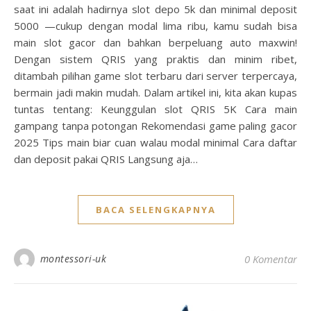
saat ini adalah hadirnya slot depo 5k dan minimal deposit
5000 —cukup dengan modal lima ribu, kamu sudah bisa
main slot gacor dan bahkan berpeluang auto maxwin!
Dengan sistem QRIS yang praktis dan minim ribet,
ditambah pilihan game slot terbaru dari server terpercaya,
bermain jadi makin mudah. Dalam artikel ini, kita akan kupas
tuntas tentang: Keunggulan slot QRIS 5K Cara main
gampang tanpa potongan Rekomendasi game paling gacor
2025 Tips main biar cuan walau modal minimal Cara daftar
dan deposit pakai QRIS Langsung aja…
BACA SELENGKAPNYA
montessori-uk
0 Komentar