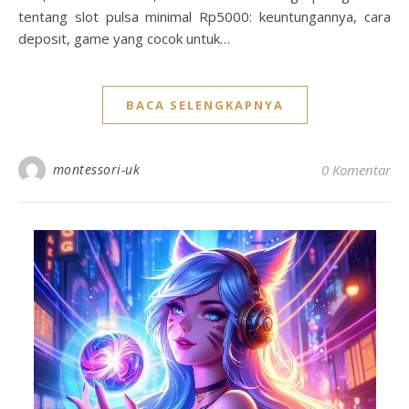
tentang slot pulsa minimal Rp5000: keuntungannya, cara
deposit, game yang cocok untuk…
BACA SELENGKAPNYA
montessori-uk
0 Komentar