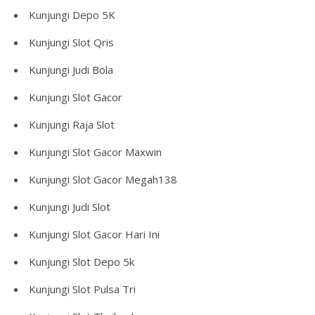
Kunjungi
Depo 5K
Kunjungi
Slot Qris
Kunjungi
Judi Bola
Kunjungi
Slot Gacor
Kunjungi
Raja Slot
Kunjungi
Slot Gacor Maxwin
Kunjungi
Slot Gacor Megah138
Kunjungi
Judi Slot
Kunjungi
Slot Gacor Hari Ini
Kunjungi
Slot Depo 5k
Kunjungi
Slot Pulsa Tri