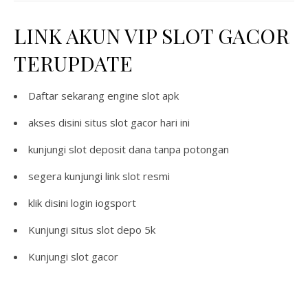
LINK AKUN VIP SLOT GACOR
TERUPDATE
Daftar sekarang
engine slot apk
akses disini
situs slot gacor hari ini
kunjungi
slot deposit dana tanpa potongan
segera kunjungi
link slot resmi
klik disini
login iogsport
Kunjungi
situs slot depo 5k
Kunjungi
slot gacor