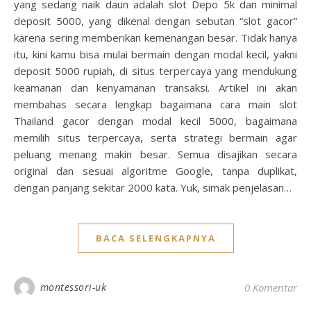
yang sedang naik daun adalah slot Depo 5k dan minimal
deposit 5000, yang dikenal dengan sebutan “slot gacor”
karena sering memberikan kemenangan besar. Tidak hanya
itu, kini kamu bisa mulai bermain dengan modal kecil, yakni
deposit 5000 rupiah, di situs terpercaya yang mendukung
keamanan dan kenyamanan transaksi. Artikel ini akan
membahas secara lengkap bagaimana cara main slot
Thailand gacor dengan modal kecil 5000, bagaimana
memilih situs terpercaya, serta strategi bermain agar
peluang menang makin besar. Semua disajikan secara
original dan sesuai algoritme Google, tanpa duplikat,
dengan panjang sekitar 2000 kata. Yuk, simak penjelasan…
BACA SELENGKAPNYA
montessori-uk
0 Komentar