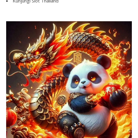
Kunjungi
Slot Thailand