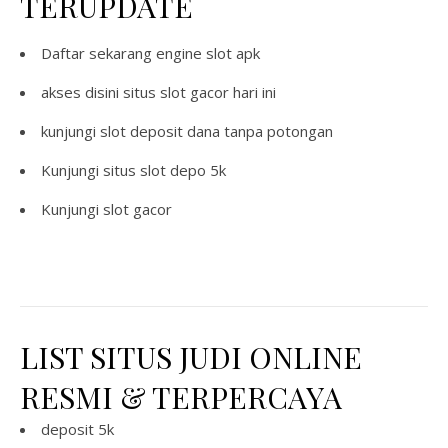
TERUPDATE
Daftar sekarang
engine slot apk
akses disini
situs slot gacor hari ini
kunjungi
slot deposit dana tanpa potongan
Kunjungi
situs slot depo 5k
Kunjungi
slot gacor
LIST SITUS JUDI ONLINE
RESMI & TERPERCAYA
deposit 5k