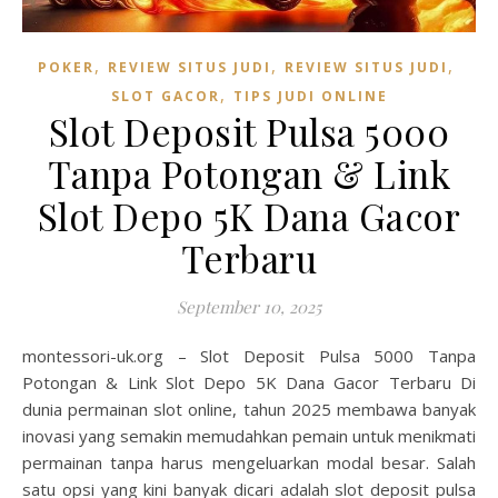
,
,
,
POKER
REVIEW SITUS JUDI
REVIEW SITUS JUDI
,
SLOT GACOR
TIPS JUDI ONLINE
Slot Deposit Pulsa 5000
Tanpa Potongan & Link
Slot Depo 5K Dana Gacor
Terbaru
September 10, 2025
montessori-uk.org – Slot Deposit Pulsa 5000 Tanpa
Potongan & Link Slot Depo 5K Dana Gacor Terbaru Di
dunia permainan slot online, tahun 2025 membawa banyak
inovasi yang semakin memudahkan pemain untuk menikmati
permainan tanpa harus mengeluarkan modal besar. Salah
satu opsi yang kini banyak dicari adalah slot deposit pulsa