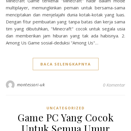
Minecraft Game terkenal "Minecraft" hadir dalam mode
multiplayer, memungkinkan pemain untuk bersama-sama
menciptakan dan menjelajahi dunia kotak-kotak yang luas.
Dengan fitur pembuatan yang tanpa batas dan kerja sama
tim yang dibutuhkan, "Minecraft" cocok untuk segala usia
dan memberikan jam hiburan yang tak ada habisnya. 2.
Among Us Game sosial-deduksi "Among Us"…
BACA SELENGKAPNYA
montessori-uk
0 Komentar
UNCATEGORIZED
Game PC Yang Cocok
Untuk Semua Umur