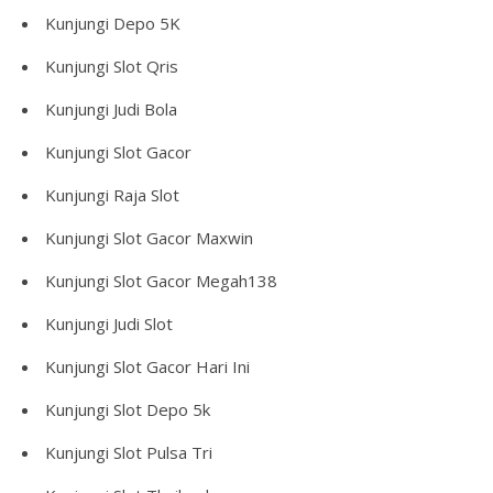
Kunjungi
Depo 5K
Kunjungi
Slot Qris
Kunjungi
Judi Bola
Kunjungi
Slot Gacor
Kunjungi
Raja Slot
Kunjungi
Slot Gacor Maxwin
Kunjungi
Slot Gacor Megah138
Kunjungi
Judi Slot
Kunjungi
Slot Gacor Hari Ini
Kunjungi
Slot Depo 5k
Kunjungi
Slot Pulsa Tri