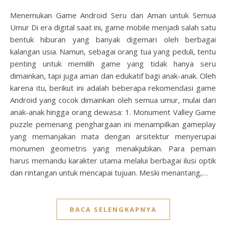
Menemukan Game Android Seru dan Aman untuk Semua
Umur Di era digital saat ini, game mobile menjadi salah satu
bentuk hiburan yang banyak digemari oleh berbagai
kalangan usia. Namun, sebagai orang tua yang peduli, tentu
penting untuk memilih game yang tidak hanya seru
dimainkan, tapi juga aman dan edukatif bagi anak-anak. Oleh
karena itu, berikut ini adalah beberapa rekomendasi game
Android yang cocok dimainkan oleh semua umur, mulai dari
anak-anak hingga orang dewasa: 1. Monument Valley Game
puzzle pemenang penghargaan ini menampilkan gameplay
yang memanjakan mata dengan arsitektur menyerupai
monumen geometris yang menakjubkan. Para pemain
harus memandu karakter utama melalui berbagai ilusi optik
dan rintangan untuk mencapai tujuan. Meski menantang,…
BACA SELENGKAPNYA