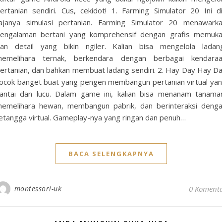
ertanian sendiri. Cus, cekidot! 1. Farming Simulator 20 Ini d
ajanya simulasi pertanian. Farming Simulator 20 menawark
engalaman bertani yang komprehensif dengan grafis memuk
an detail yang bikin ngiler. Kalian bisa mengelola ladan
emelihara ternak, berkendara dengan berbagai kendara
ertanian, dan bahkan membuat ladang sendiri. 2. Hay Day Hay D
ocok banget buat yang pengen membangun pertanian virtual ya
antai dan lucu. Dalam game ini, kalian bisa menanam tanama
emelihara hewan, membangun pabrik, dan berinteraksi deng
etangga virtual. Gameplay-nya yang ringan dan penuh…
BACA SELENGKAPNYA
montessori-uk
0 Koment