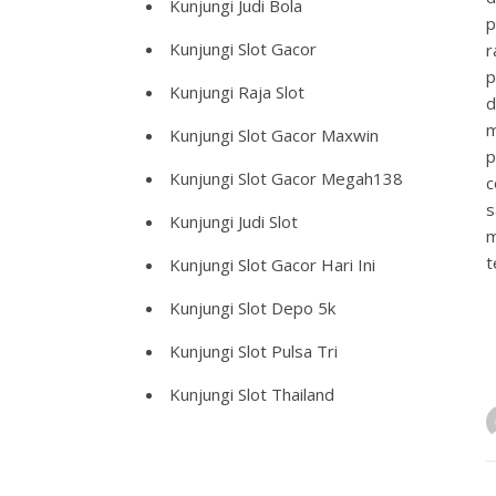
Kunjungi
Judi Bola
p
Kunjungi
Slot Gacor
r
p
Kunjungi
Raja Slot
d
m
Kunjungi
Slot Gacor Maxwin
p
Kunjungi
Slot Gacor Megah138
c
s
Kunjungi
Judi Slot
m
t
Kunjungi
Slot Gacor Hari Ini
Kunjungi
Slot Depo 5k
Kunjungi
Slot Pulsa Tri
Kunjungi
Slot Thailand