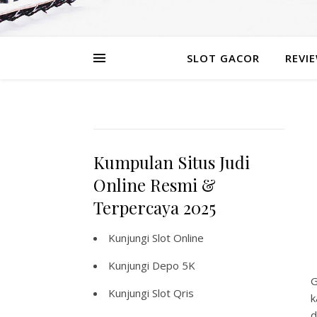
SLOT GACOR
REVIE
Kumpulan Situs Judi
Online Resmi &
Terpercaya 2025
Kunjungi
Slot Online
Kunjungi
Depo 5K
G
Kunjungi
Slot Qris
k
d