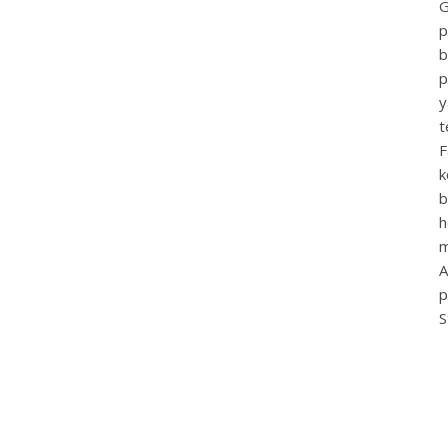
G
p
b
p
y
t
F
k
b
h
m
A
p
S