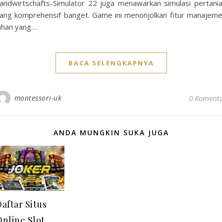
andwirtschafts-Simulator 22 juga menawarkan simulasi pertani
ang komprehensif banget. Game ini menonjolkan fitur manajem
ahan yang…
BACA SELENGKAPNYA
montessori-uk
0 Koment
ANDA MUNGKIN SUKA JUGA
aftar Situs
Online Slot