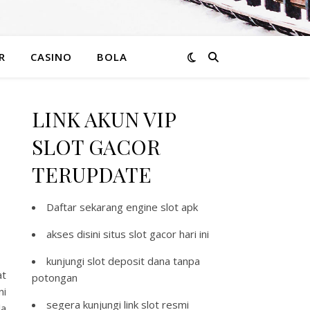
R
CASINO
BOLA
LINK AKUN VIP
SLOT GACOR
TERUPDATE
Daftar sekarang
engine slot apk
akses disini
situs slot gacor hari ini
kunjungi
slot deposit dana tanpa
at
potongan
ni
segera kunjungi
link slot resmi
la