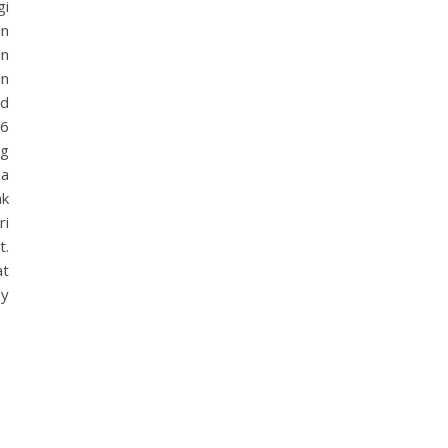
gi
an
an
an
id
16
ng
la
ak
ri
t.
at
ey