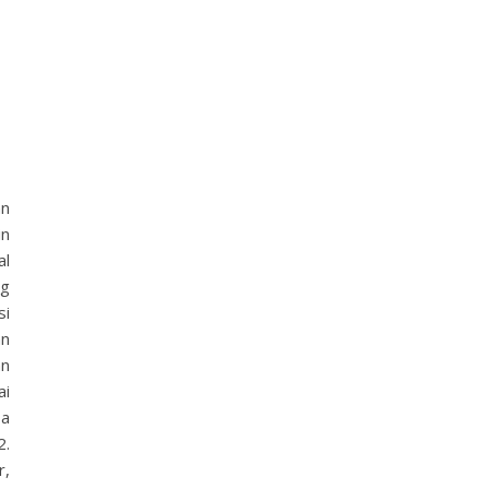
an
in
al
ng
si
an
an
ai
sa
.
r,