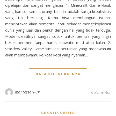
dipelajari dan sangat menghibur: 1. Minecraft Game klasik
yang hampir semua orang tahu ini adalah surga kreativitas
yang tak berujung. Kamu bisa membangun istana,
menciptakan alam semesta, atau sekadar mengeksplorasi
dunia yang luas dan penuh dengan hal yang tidak terduga.
Mode kreatifnya sangat cocok untuk pemula yang ingin
bereksperimen tanpa harus khawatir mati atau kalah. 2.
Stardew Valley Game simulasi pertanian yang menawan ini
akan membawamu ke kota kecil yang nyaman…
BACA SELENGKAPNYA
montessori-uk
0 Komentar
UNCATEGORIZED