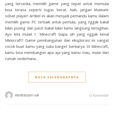
yang tersedia, memilih game yang tepat untuk memulai
bisa terasa seperti tugas berat. Nah, jangan khawatir
sobat player! Artikel ini akan menjadi pemandu kamu dalam
memilih game PC terbaik untuk pemula, yang nggak bakal
bikin pusing dan pasti bakal bikin kamu langsung ketagihan.
Ayo kita mulai! 1. Minecraft Siapa sih yang nggak kenal
Minecraft? Game pembangunan dan eksplorasi ini sangat
cocok buat kamu yang suka banget berkarya. Di Minecraft,
kamu bisa membangun apa aja yang kamu mau, mulai dari
rumah sederhana…
BACA SELENGKAPNYA
montessori-uk
0 Komentar