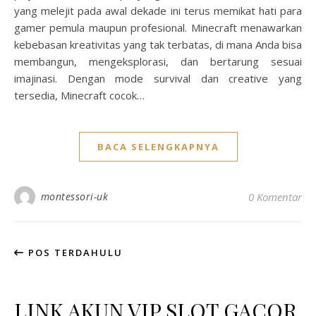
yang melejit pada awal dekade ini terus memikat hati para
gamer pemula maupun profesional. Minecraft menawarkan
kebebasan kreativitas yang tak terbatas, di mana Anda bisa
membangun, mengeksplorasi, dan bertarung sesuai
imajinasi. Dengan mode survival dan creative yang
tersedia, Minecraft cocok…
BACA SELENGKAPNYA
montessori-uk
0 Komentar
POS TERDAHULU
LINK AKUN VIP SLOT GACOR