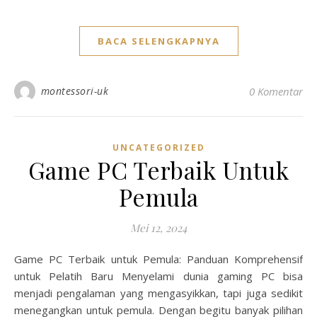
BACA SELENGKAPNYA
montessori-uk
0 Komentar
UNCATEGORIZED
Game PC Terbaik Untuk
Pemula
Mei 12, 2024
Game PC Terbaik untuk Pemula: Panduan Komprehensif
untuk Pelatih Baru Menyelami dunia gaming PC bisa
menjadi pengalaman yang mengasyikkan, tapi juga sedikit
menegangkan untuk pemula. Dengan begitu banyak pilihan