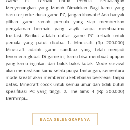
Game PC Terbaik untuk Pemula: Petualangan
Menyenangkan yang Mudah Dimainkan Bagi kamu yang
baru terjun ke dunia game PC, jangan khawatir! Ada banyak
pilihan game ramah pemula yang siap memberikan
pengalaman bermain yang asyik tanpa membuatmu
frustasi. Berikut adalah daftar game PC terbaik untuk
pemula yang patut dicoba: 1. Minecraft (Rp 200.000)
Minecraft adalah game sandbox yang telah menjadi
fenomena global. Di game ini, kamu bisa membuat apapun
yang kamu inginkan dari balok-balok kotak. Mode survival
akan memastikan kamu selalu punya tantangan, sementara
mode kreatif akan memberimu kebebasan berkreasi tanpa
batas. Minecraft cocok untuk semua umur dan tidak butuh
spesifikasi PC yang tinggi. 2. The Sims 4 (Rp 300.000)
Bermimpi…
BACA SELENGKAPNYA