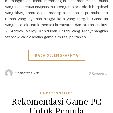
memungkinkan kamu membangun dan menjelajahi dunia
yang luas sesuai imajinasimu. Dengan block-block berpiksel
yang khas, kamu dapat menciptakan apa saja, mulai dari
rumah yang nyaman hingga kota yang megah. Game ini
sangat cocok untuk memicu kreativitas dan pikiran analitis.
2. Stardew Valley: Kehidupan Petani yang Menyenangkan
Stardew Valley adalah game simulasi pertanian…
BACA SELENGKAPNYA
montessori-uk
0 Komentar
UNCATEGORIZED
Rekomendasi Game PC
Untuk Pemula