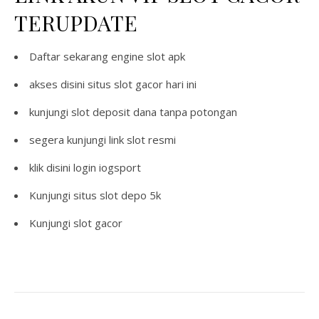
TERUPDATE
Daftar sekarang
engine slot apk
akses disini
situs slot gacor hari ini
kunjungi
slot deposit dana tanpa potongan
segera kunjungi
link slot resmi
klik disini
login iogsport
Kunjungi
situs slot depo 5k
Kunjungi
slot gacor