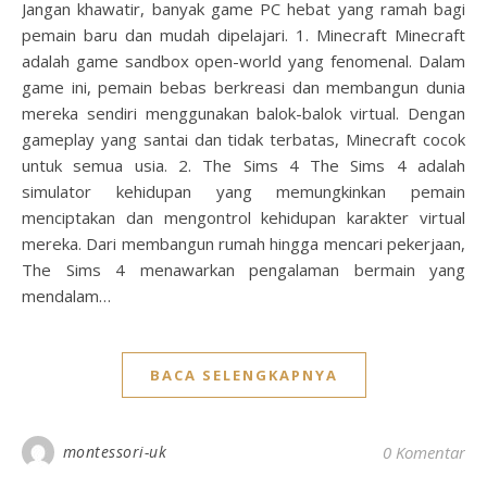
Jangan khawatir, banyak game PC hebat yang ramah bagi
pemain baru dan mudah dipelajari. 1. Minecraft Minecraft
adalah game sandbox open-world yang fenomenal. Dalam
game ini, pemain bebas berkreasi dan membangun dunia
mereka sendiri menggunakan balok-balok virtual. Dengan
gameplay yang santai dan tidak terbatas, Minecraft cocok
untuk semua usia. 2. The Sims 4 The Sims 4 adalah
simulator kehidupan yang memungkinkan pemain
menciptakan dan mengontrol kehidupan karakter virtual
mereka. Dari membangun rumah hingga mencari pekerjaan,
The Sims 4 menawarkan pengalaman bermain yang
mendalam…
BACA SELENGKAPNYA
montessori-uk
0 Komentar