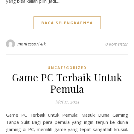
yang bisa kalian pilih. Jadi,…
BACA SELENGKAPNYA
montessori-uk
0 Komentar
UNCATEGORIZED
Game PC Terbaik Untuk
Pemula
Mei 11, 2024
Game PC Terbaik untuk Pemula: Masuki Dunia Gaming
Tanpa Sulit Bagi para pemula yang ingin terjun ke dunia
gaming di PC, memilih game yang tepat sangatlah krusial.