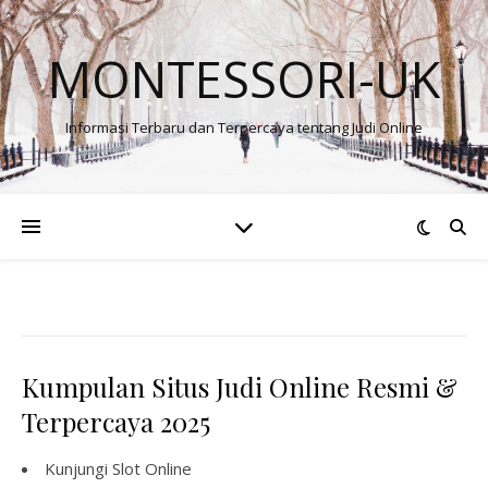
MONTESSORI-UK
Informasi Terbaru dan Terpercaya tentang Judi Online
Kumpulan Situs Judi Online Resmi &
Terpercaya 2025
Kunjungi
Slot Online