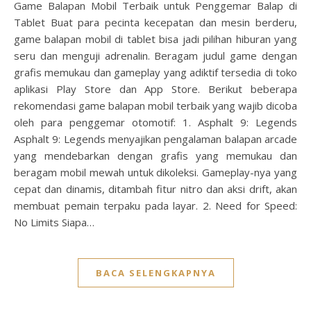
Game Balapan Mobil Terbaik untuk Penggemar Balap di
Tablet Buat para pecinta kecepatan dan mesin berderu,
game balapan mobil di tablet bisa jadi pilihan hiburan yang
seru dan menguji adrenalin. Beragam judul game dengan
grafis memukau dan gameplay yang adiktif tersedia di toko
aplikasi Play Store dan App Store. Berikut beberapa
rekomendasi game balapan mobil terbaik yang wajib dicoba
oleh para penggemar otomotif: 1. Asphalt 9: Legends
Asphalt 9: Legends menyajikan pengalaman balapan arcade
yang mendebarkan dengan grafis yang memukau dan
beragam mobil mewah untuk dikoleksi. Gameplay-nya yang
cepat dan dinamis, ditambah fitur nitro dan aksi drift, akan
membuat pemain terpaku pada layar. 2. Need for Speed:
No Limits Siapa…
BACA SELENGKAPNYA