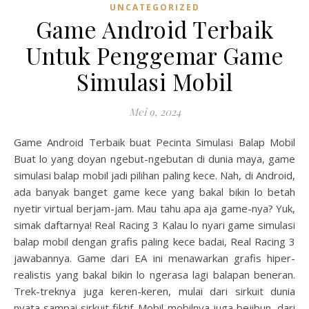
UNCATEGORIZED
Game Android Terbaik
Untuk Penggemar Game
Simulasi Mobil
Mei 9, 2024
Game Android Terbaik buat Pecinta Simulasi Balap Mobil
Buat lo yang doyan ngebut-ngebutan di dunia maya, game
simulasi balap mobil jadi pilihan paling kece. Nah, di Android,
ada banyak banget game kece yang bakal bikin lo betah
nyetir virtual berjam-jam. Mau tahu apa aja game-nya? Yuk,
simak daftarnya! Real Racing 3 Kalau lo nyari game simulasi
balap mobil dengan grafis paling kece badai, Real Racing 3
jawabannya. Game dari EA ini menawarkan grafis hiper-
realistis yang bakal bikin lo ngerasa lagi balapan beneran.
Trek-treknya juga keren-keren, mulai dari sirkuit dunia
nyata sampai sirkuit fiktif. Mobil-mobilnya juga bejibun, dari