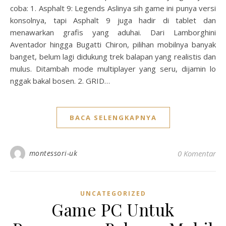
coba: 1. Asphalt 9: Legends Aslinya sih game ini punya versi
konsolnya, tapi Asphalt 9 juga hadir di tablet dan
menawarkan grafis yang aduhai. Dari Lamborghini
Aventador hingga Bugatti Chiron, pilihan mobilnya banyak
banget, belum lagi didukung trek balapan yang realistis dan
mulus. Ditambah mode multiplayer yang seru, dijamin lo
nggak bakal bosen. 2. GRID…
BACA SELENGKAPNYA
montessori-uk
0 Komentar
UNCATEGORIZED
Game PC Untuk