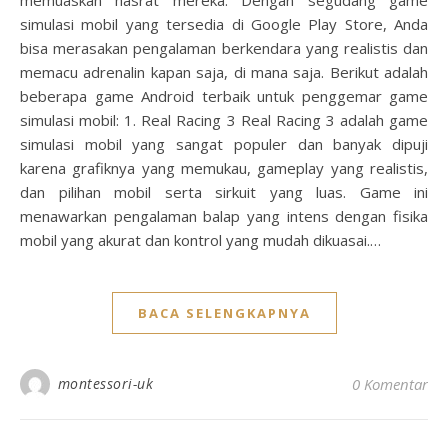
memuaskan hasrat mereka. Dengan segudang game
simulasi mobil yang tersedia di Google Play Store, Anda
bisa merasakan pengalaman berkendara yang realistis dan
memacu adrenalin kapan saja, di mana saja. Berikut adalah
beberapa game Android terbaik untuk penggemar game
simulasi mobil: 1. Real Racing 3 Real Racing 3 adalah game
simulasi mobil yang sangat populer dan banyak dipuji
karena grafiknya yang memukau, gameplay yang realistis,
dan pilihan mobil serta sirkuit yang luas. Game ini
menawarkan pengalaman balap yang intens dengan fisika
mobil yang akurat dan kontrol yang mudah dikuasai.…
BACA SELENGKAPNYA
montessori-uk
0 Komentar