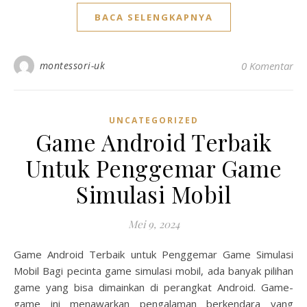
BACA SELENGKAPNYA
montessori-uk
0 Komentar
UNCATEGORIZED
Game Android Terbaik
Untuk Penggemar Game
Simulasi Mobil
Mei 9, 2024
Game Android Terbaik untuk Penggemar Game Simulasi
Mobil Bagi pecinta game simulasi mobil, ada banyak pilihan
game yang bisa dimainkan di perangkat Android. Game-
game ini menawarkan pengalaman berkendara yang