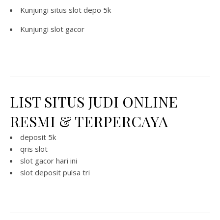
Kunjungi
situs slot depo 5k
Kunjungi
slot gacor
LIST SITUS JUDI ONLINE
RESMI & TERPERCAYA
deposit 5k
qris slot
slot gacor hari ini
slot deposit pulsa tri