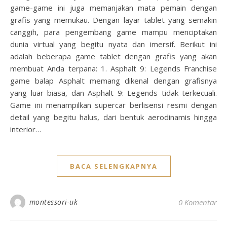
game-game ini juga memanjakan mata pemain dengan
grafis yang memukau. Dengan layar tablet yang semakin
canggih, para pengembang game mampu menciptakan
dunia virtual yang begitu nyata dan imersif. Berikut ini
adalah beberapa game tablet dengan grafis yang akan
membuat Anda terpana: 1. Asphalt 9: Legends Franchise
game balap Asphalt memang dikenal dengan grafisnya
yang luar biasa, dan Asphalt 9: Legends tidak terkecuali.
Game ini menampilkan supercar berlisensi resmi dengan
detail yang begitu halus, dari bentuk aerodinamis hingga
interior…
BACA SELENGKAPNYA
montessori-uk
0 Komentar