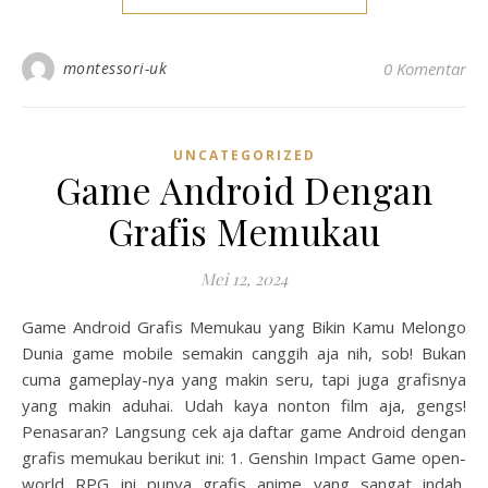
montessori-uk
0 Komentar
UNCATEGORIZED
Game Android Dengan
Grafis Memukau
Mei 12, 2024
Game Android Grafis Memukau yang Bikin Kamu Melongo
Dunia game mobile semakin canggih aja nih, sob! Bukan
cuma gameplay-nya yang makin seru, tapi juga grafisnya
yang makin aduhai. Udah kaya nonton film aja, gengs!
Penasaran? Langsung cek aja daftar game Android dengan
grafis memukau berikut ini: 1. Genshin Impact Game open-
world RPG ini punya grafis anime yang sangat indah,