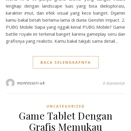
lengkap dengan landscape luas yang bisa dieksplorasi,
karakter imut, dan efek visual yang kece banget. Dijamin
kamu bakal betah berlama-lama di dunia Genshin Impact. 2.
PUBG Mobile Siapa yang nggak kenal PUBG Mobile? Game
battle royale ini terkenal banget karena gameplay seru dan
grafisnya yang realistis. Kamu bakal takjub sama detail…
BACA SELENGKAPNYA
montessori-uk
0 Komentar
UNCATEGORIZED
Game Tablet Dengan
Grafis Memukau