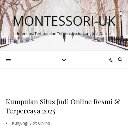
MONTESSORI-UK
Informasi Terbaru dan Terpercaya tentang Judi Online
Kumpulan Situs Judi Online Resmi &
Terpercaya 2025
Kunjungi
Slot Online