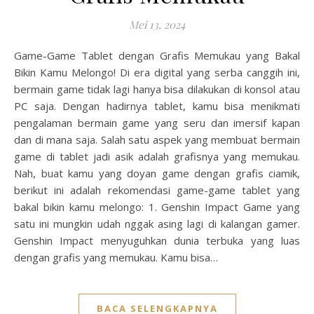
Mei 13, 2024
Game-Game Tablet dengan Grafis Memukau yang Bakal
Bikin Kamu Melongo! Di era digital yang serba canggih ini,
bermain game tidak lagi hanya bisa dilakukan di konsol atau
PC saja. Dengan hadirnya tablet, kamu bisa menikmati
pengalaman bermain game yang seru dan imersif kapan
dan di mana saja. Salah satu aspek yang membuat bermain
game di tablet jadi asik adalah grafisnya yang memukau.
Nah, buat kamu yang doyan game dengan grafis ciamik,
berikut ini adalah rekomendasi game-game tablet yang
bakal bikin kamu melongo: 1. Genshin Impact Game yang
satu ini mungkin udah nggak asing lagi di kalangan gamer.
Genshin Impact menyuguhkan dunia terbuka yang luas
dengan grafis yang memukau. Kamu bisa…
BACA SELENGKAPNYA