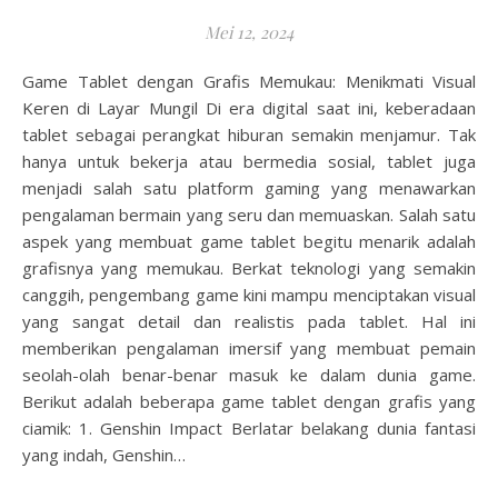
Mei 12, 2024
Game Tablet dengan Grafis Memukau: Menikmati Visual
Keren di Layar Mungil Di era digital saat ini, keberadaan
tablet sebagai perangkat hiburan semakin menjamur. Tak
hanya untuk bekerja atau bermedia sosial, tablet juga
menjadi salah satu platform gaming yang menawarkan
pengalaman bermain yang seru dan memuaskan. Salah satu
aspek yang membuat game tablet begitu menarik adalah
grafisnya yang memukau. Berkat teknologi yang semakin
canggih, pengembang game kini mampu menciptakan visual
yang sangat detail dan realistis pada tablet. Hal ini
memberikan pengalaman imersif yang membuat pemain
seolah-olah benar-benar masuk ke dalam dunia game.
Berikut adalah beberapa game tablet dengan grafis yang
ciamik: 1. Genshin Impact Berlatar belakang dunia fantasi
yang indah, Genshin…