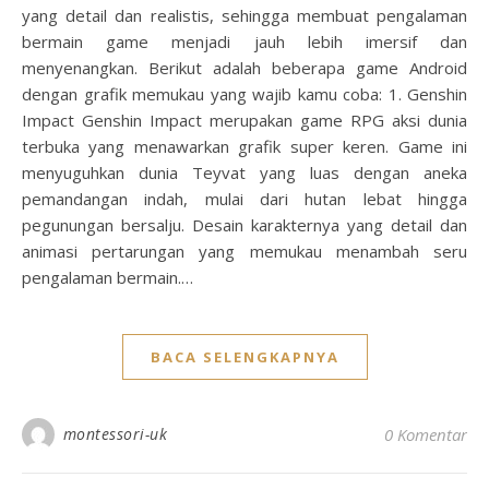
yang detail dan realistis, sehingga membuat pengalaman
bermain game menjadi jauh lebih imersif dan
menyenangkan. Berikut adalah beberapa game Android
dengan grafik memukau yang wajib kamu coba: 1. Genshin
Impact Genshin Impact merupakan game RPG aksi dunia
terbuka yang menawarkan grafik super keren. Game ini
menyuguhkan dunia Teyvat yang luas dengan aneka
pemandangan indah, mulai dari hutan lebat hingga
pegunungan bersalju. Desain karakternya yang detail dan
animasi pertarungan yang memukau menambah seru
pengalaman bermain.…
BACA SELENGKAPNYA
montessori-uk
0 Komentar