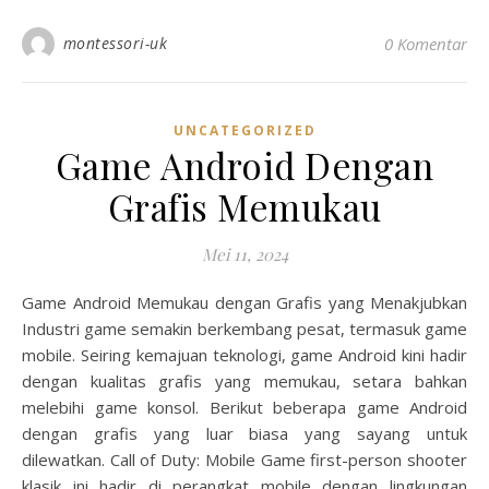
montessori-uk
0 Komentar
UNCATEGORIZED
Game Android Dengan
Grafis Memukau
Mei 11, 2024
Game Android Memukau dengan Grafis yang Menakjubkan
Industri game semakin berkembang pesat, termasuk game
mobile. Seiring kemajuan teknologi, game Android kini hadir
dengan kualitas grafis yang memukau, setara bahkan
melebihi game konsol. Berikut beberapa game Android
dengan grafis yang luar biasa yang sayang untuk
dilewatkan. Call of Duty: Mobile Game first-person shooter
klasik ini hadir di perangkat mobile dengan lingkungan