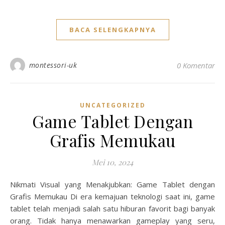
BACA SELENGKAPNYA
montessori-uk
0 Komentar
UNCATEGORIZED
Game Tablet Dengan
Grafis Memukau
Mei 10, 2024
Nikmati Visual yang Menakjubkan: Game Tablet dengan
Grafis Memukau Di era kemajuan teknologi saat ini, game
tablet telah menjadi salah satu hiburan favorit bagi banyak
orang. Tidak hanya menawarkan gameplay yang seru,