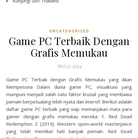
Kunjungi
Slot Thailand
UNCATEGORIZED
Game PC Terbaik Dengan
Grafis Memukau
Mei 13, 2024
Game PC Terbaik dengan Grafis Memukau yang Akan
Mempesona Dalam dunia game PC, visualisasi yang
mumpuni menjadi salah satu faktor krusial yang membawa
pemain berpetualang lebih nyata dan imersif. Berikut adalah
daftar game PC terbaik yang siap memanjakan mata para
gamer dengan grafis memukau mereka: 1. Red Dead
Redemption 2 (2019) Western open-world masterpiece
yang telah memikat hati banyak pemain. Red Dead