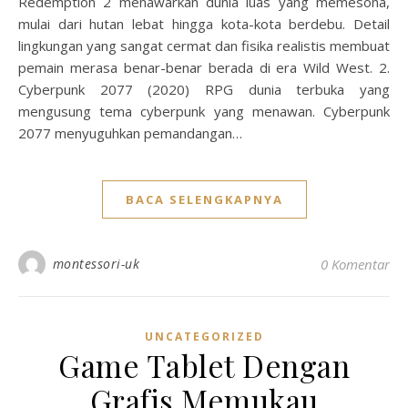
Redemption 2 menawarkan dunia luas yang memesona,
mulai dari hutan lebat hingga kota-kota berdebu. Detail
lingkungan yang sangat cermat dan fisika realistis membuat
pemain merasa benar-benar berada di era Wild West. 2.
Cyberpunk 2077 (2020) RPG dunia terbuka yang
mengusung tema cyberpunk yang menawan. Cyberpunk
2077 menyuguhkan pemandangan…
BACA SELENGKAPNYA
montessori-uk
0 Komentar
UNCATEGORIZED
Game Tablet Dengan
Grafis Memukau