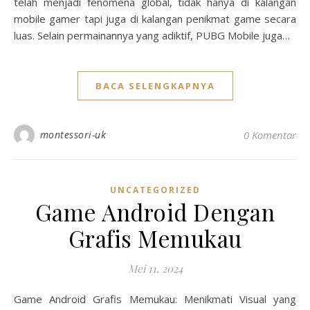
telah menjadi fenomena global, tidak hanya di kalangan
mobile gamer tapi juga di kalangan penikmat game secara
luas. Selain permainannya yang adiktif, PUBG Mobile juga…
BACA SELENGKAPNYA
montessori-uk
0 Komentar
UNCATEGORIZED
Game Android Dengan
Grafis Memukau
Mei 11, 2024
Game Android Grafis Memukau: Menikmati Visual yang