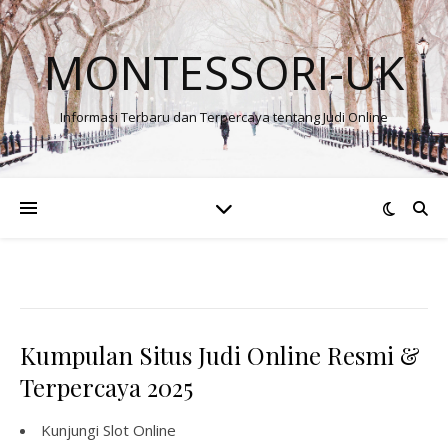
MONTESSORI-UK
Informasi Terbaru dan Terpercaya tentang Judi Online
Kumpulan Situs Judi Online Resmi &
Terpercaya 2025
Kunjungi
Slot Online