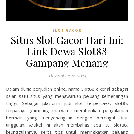
SLOT GACOR
Situs Slot Gacor Hari Ini:
Link Dewa Slot88
Gampang Menang
Desember 25, 2024
Dalam dunia perjudian online, nama Slot88 dikenal sebagai
salah satu situs yang menawarkan peluang kemenangan
tinggi. Sebagai platform judi slot terpercaya, slot88
terpacaya gampang maxwin memberikan pengalaman
bermain yang menyenangkan dengan berbagai fitur
unggulan. Artikel ini akan membahas apa itu Slot88,
keunggulannya, serta tips untuk meningkatkan peluang