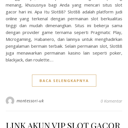
menang, khususnya bagi Anda yang mencari situs slot
gacor hari ini. Apa Itu Slot88? Slot88 adalah platform judi
online yang terkenal dengan permainan slot berkualitas
tinggi dan mudah dimenangkan. Situs ini bekerja sama
dengan provider game ternama seperti Pragmatic Play,
Microgaming, Habanero, dan lainnya untuk menghadirkan
pengalaman bermain terbaik. Selain permainan slot, Slot88
juga menawarkan permainan kasino lain seperti poker,
blackjack, dan roulette.…
BACA SELENGKAPNYA
montessori-uk
0 Komentar
LINK AKUN VIP SLOT GACOR