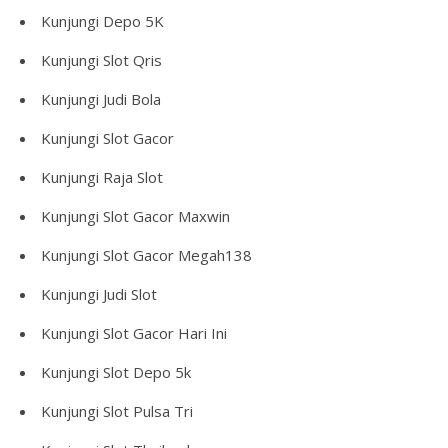
Kunjungi
Depo 5K
Kunjungi
Slot Qris
Kunjungi
Judi Bola
Kunjungi
Slot Gacor
Kunjungi
Raja Slot
Kunjungi
Slot Gacor Maxwin
Kunjungi
Slot Gacor Megah138
Kunjungi
Judi Slot
Kunjungi
Slot Gacor Hari Ini
Kunjungi
Slot Depo 5k
Kunjungi
Slot Pulsa Tri