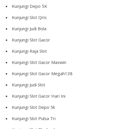
Kunjungi
Depo 5K
Kunjungi
Slot Qris
Kunjungi
Judi Bola
Kunjungi
Slot Gacor
Kunjungi
Raja Slot
Kunjungi
Slot Gacor Maxwin
Kunjungi
Slot Gacor Megah138
Kunjungi
Judi Slot
Kunjungi
Slot Gacor Hari Ini
Kunjungi
Slot Depo 5k
Kunjungi
Slot Pulsa Tri