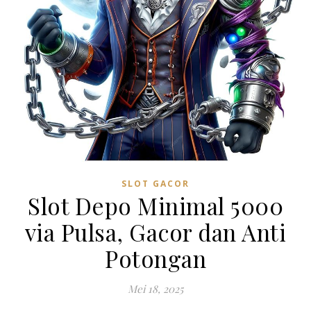
SLOT GACOR
Slot Depo Minimal 5000
via Pulsa, Gacor dan Anti
Potongan
Mei 18, 2025