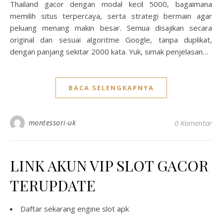
Thailand gacor dengan modal kecil 5000, bagaimana
memilih situs terpercaya, serta strategi bermain agar
peluang menang makin besar. Semua disajikan secara
original dan sesuai algoritme Google, tanpa duplikat,
dengan panjang sekitar 2000 kata. Yuk, simak penjelasan…
BACA SELENGKAPNYA
montessori-uk
0 Komentar
LINK AKUN VIP SLOT GACOR
TERUPDATE
Daftar sekarang
engine slot apk