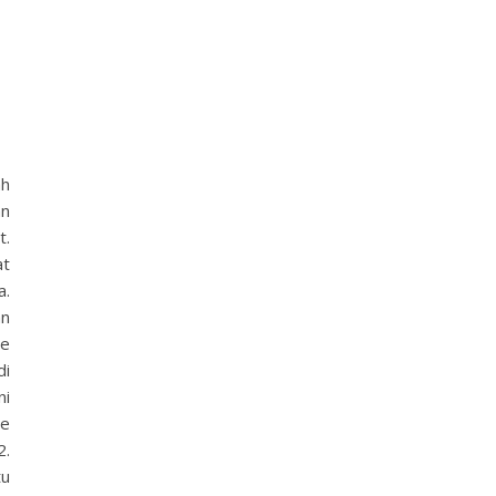
e
ah
an
t.
at
a.
an
ne
di
ni
de
2.
tu