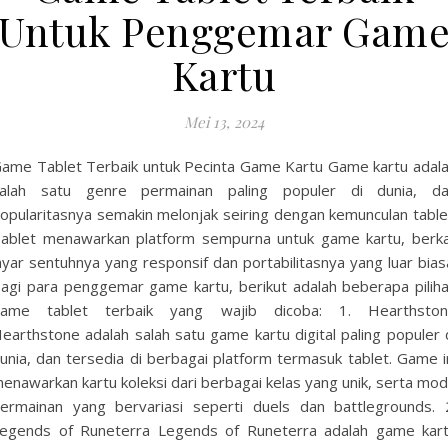
Untuk Penggemar Gam
Kartu
Mei 13, 2024
ame Tablet Terbaik untuk Pecinta Game Kartu Game kartu adal
alah satu genre permainan paling populer di dunia, d
opularitasnya semakin melonjak seiring dengan kemunculan table
ablet menawarkan platform sempurna untuk game kartu, berk
ayar sentuhnya yang responsif dan portabilitasnya yang luar bias
agi para penggemar game kartu, berikut adalah beberapa pilih
ame tablet terbaik yang wajib dicoba: 1. Hearthsto
earthstone adalah salah satu game kartu digital paling populer 
unia, dan tersedia di berbagai platform termasuk tablet. Game i
enawarkan kartu koleksi dari berbagai kelas yang unik, serta mo
ermainan yang bervariasi seperti duels dan battlegrounds. 
egends of Runeterra Legends of Runeterra adalah game kar