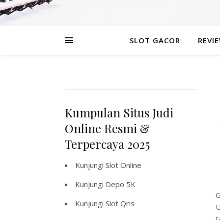
SLOT GACOR
REVIE
Kumpulan Situs Judi
Online Resmi &
Terpercaya 2025
Kunjungi
Slot Online
Kunjungi
Depo 5K
G
Kunjungi
Slot Qris
U
t