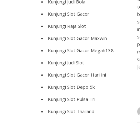
Kunjungi
Judi Bola
t
Kunjungi
Slot Gacor
b
s
Kunjungi
Raja Slot
i
s
Kunjungi
Slot Gacor Maxwin
p
Kunjungi
Slot Gacor Megah138
m
G
Kunjungi
Judi Slot
J
Kunjungi
Slot Gacor Hari Ini
Kunjungi
Slot Depo 5k
Kunjungi
Slot Pulsa Tri
Kunjungi
Slot Thailand