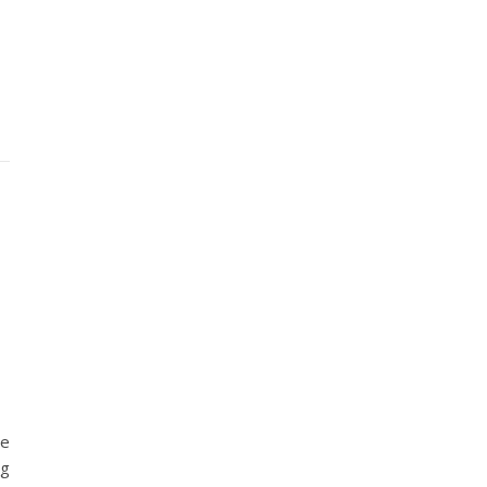
e
me
ng