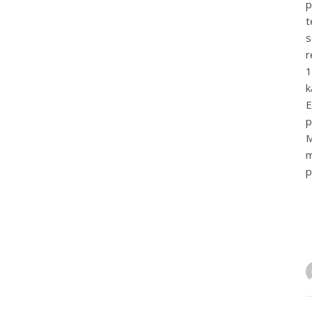
p
t
s
r
1
k
E
p
M
m
p