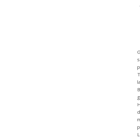
G
s
p
T
l
B
g
H
d
m
p
L