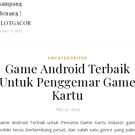
Gampang
Menang |
SLOTGACOR
anuari 17, 2025
UNCATEGORIZED
Game Android Terbaik
Untuk Penggemar Gam
Kartu
Mei 12, 2024
ame Android Terbaik untuk Pencinta Game Kartu Industri ga
obile terus berkembang pesat, dan salah satu genre yang pali