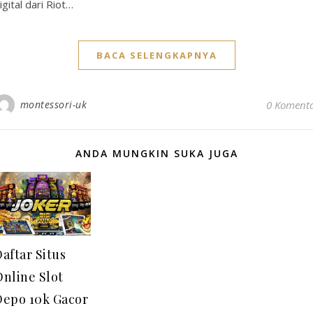
igital dari Riot…
BACA SELENGKAPNYA
montessori-uk
0 Koment
ANDA MUNGKIN SUKA JUGA
aftar Situs
Online Slot
Depo 10k Gacor