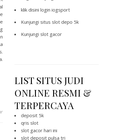
al
klik disini
login iogsport
me
me
Kunjungi
situs slot depo 5k
ng
Kunjungi
slot gacor
an
ka
s.
a.
LIST SITUS JUDI
ONLINE RESMI &
TERPERCAYA
ar
deposit 5k
qris slot
slot gacor hari ini
slot deposit pulsa tri