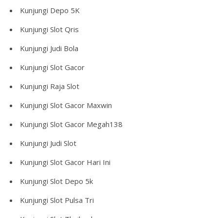
Kunjungi
Depo 5K
Kunjungi
Slot Qris
Kunjungi
Judi Bola
Kunjungi
Slot Gacor
Kunjungi
Raja Slot
Kunjungi
Slot Gacor Maxwin
Kunjungi
Slot Gacor Megah138
Kunjungi
Judi Slot
Kunjungi
Slot Gacor Hari Ini
Kunjungi
Slot Depo 5k
Kunjungi
Slot Pulsa Tri