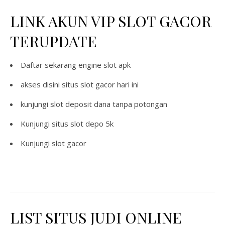
LINK AKUN VIP SLOT GACOR
TERUPDATE
Daftar sekarang
engine slot apk
akses disini
situs slot gacor hari ini
kunjungi
slot deposit dana tanpa potongan
Kunjungi
situs slot depo 5k
Kunjungi
slot gacor
LIST SITUS JUDI ONLINE