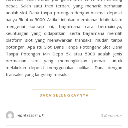
pesat. Salah satu tren terbaru yang menarik perhatian
adalah slot Dana tanpa potongan dengan minimal deposit
hanya 5k atau 5000. Artikel ini akan membahas lebih dalam
mengenai konsep ini, bagaimana cara bermainnya,
keuntungan yang didapatkan, serta bagaimana memilih
platform slot yang menawarkan transaksi mudah tanpa
potongan. Apa Itu Slot Dana Tanpa Potongan? Slot Dana
Tanpa Potongan Min Depo 5k atau 5000 adalah jenis
permainan slot yang memungkinkan pemain untuk
melakukan deposit menggunakan aplikasi Dana dengan
transaksi yang langsung masuk…
BACA SELENGKAPNYA
montessori-uk
0 Komentar